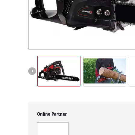
Deutsch
DE
Deutsch
English
čeština
Online Partner