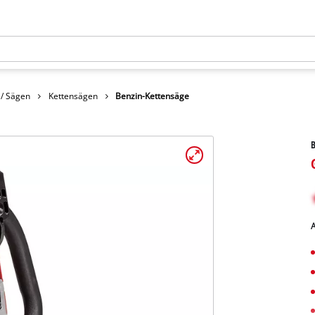
 / Sägen
Kettensägen
Benzin-Kettensäge
B
A