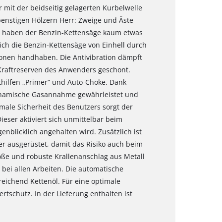
r mit der beidseitig gelagerten Kurbelwelle
penstigen Hölzern Herr: Zweige und Äste
z haben der Benzin-Kettensäge kaum etwas
ich die Benzin-Kettensäge von Einhell durch
ionen handhaben. Die Antivibration dämpft
 Kraftreserven des Anwenders geschont.
rthilfen „Primer“ und Auto-Choke. Dank
dynamische Gasannahme gewährleistet und
timale Sicherheit des Benutzers sorgt der
eser aktiviert sich unmittelbar beim
enblicklich angehalten wird. Zusätzlich ist
r ausgerüstet, damit das Risiko auch beim
oße und robuste Krallenanschlag aus Metall
bei allen Arbeiten. Die automatische
reichend Kettenöl. Für eine optimale
tschutz. In der Lieferung enthalten ist