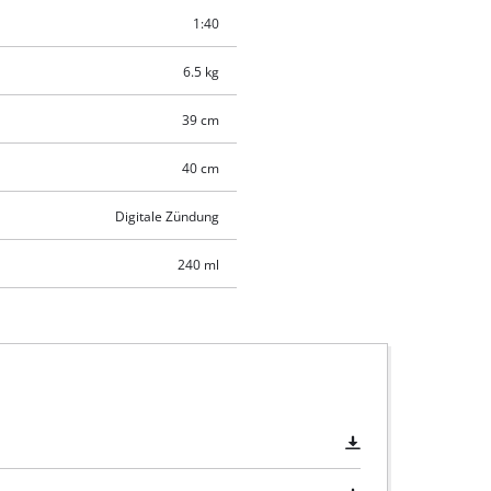
1:40
6.5 kg
39 cm
40 cm
Digitale Zündung
240 ml