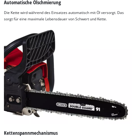
Automatische Ölschmierung
Die Kette wird während des Einsatzes automatisch mit Öl versorgt. Das
sorgt für eine maximale Lebensdauer von Schwert und Kette.
Wir benötigen deine Zustimmung, um
Google Maps laden zu können!
This content is not permitted to load due
to trackers that are not disclosed to the
visitor. The website owner needs to setup
the site with their CMP to add this content
to the list of technologies used.
Powered by
Usercentrics Consent
Management Platform
Kettenspannmechanismus