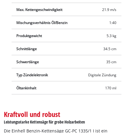
ausgerüstet, damit das Risiko auch beim Abspringen der Kette
minimiert wird. Der große und robuste Krallenanschlag aus
Max. Kettengeschwindigkeit
21.9 m/s
Metall sorgt für eine sichere und bequeme Führung bei allen
Arbeiten. Die automatische Kettenschmierung versorgt die
Mischungsverhältnis Öl/Benzin
1:40
Kettensäge mit ausreichend Kettenöl. Schwert und Kette
Produktgewicht
5.3 kg
werden bei der Lagerung in dem mitgelieferten
Schwertschutz sauber aufbewahrt. In der Lieferung enthalten
Schnittlänge
34.5 cm
ist eine Benzin-/Öl-Mischflasche.
Schwertlänge
35 cm
Typ Zündelektronik
Digitale Zündung
Öltankinhalt
170 ml
Kraftvoll und robust
Leistungsstarke Kettensäge für grobe Holzarbeiten
Die Einhell Benzin-Kettensäge GC-PC 1335/1 I ist ein