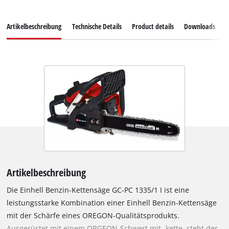
Artikelbeschreibung
Technische Details
Product details
Downloads
E
Artikelbeschreibung
Die Einhell Benzin-Kettensäge GC-PC 1335/1 I ist eine
leistungsstarke Kombination einer Einhell Benzin-Kettensäge
mit der Schärfe eines OREGON-Qualitätsprodukts.
Ausgerüstet mit einem ORGEON-Schwert mit -kette, steht der