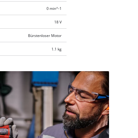
0 min^-1
18 V
Bürstenloser Motor
1.1 kg