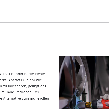
visitor. The website owner needs to setup
the site with their CMP to add this content
to the list of technologies used.
Powered by
Usercentrics Consent
Management Platform
18 Li BL-solo ist die ideale
rks. Anstatt Frühjahr wie
n zu investieren, gelingt das
r im Handumdrehen. Der
me Alternative zum mühevollen