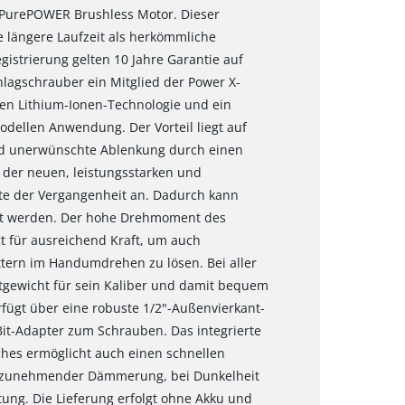
 PurePOWER Brushless Motor. Dieser
e längere Laufzeit als herkömmliche
istrierung gelten 10 Jahre Garantie auf
lagschrauber ein Mitglied der Power X-
gen Lithium-Ionen-Technologie und ein
odellen Anwendung. Der Vorteil liegt auf
und unerwünschte Ablenkung durch einen
der neuen, leistungsstarken und
äte der Vergangenheit an. Dadurch kann
tet werden. Der hohe Drehmoment des
t für ausreichend Kraft, um auch
uttern im Handumdrehen zu lösen. Bei aller
chtgewicht für sein Kaliber und damit bequem
fügt über eine robuste 1/2"-Außenvierkant-
 Bit-Adapter zum Schrauben. Das integrierte
ches ermöglicht auch einen schnellen
n zunehmender Dämmerung, bei Dunkelheit
ung. Die Lieferung erfolgt ohne Akku und