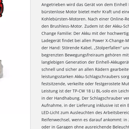
Angetrieben wird das Gerät von dem Einhell
bürstenlose Motor bietet mehr Kraft und ein
Kohlebürsten-Motoren. Nach einer Online-Reg
den Brushless-Motor. Zudem ist der Akku-Sch
Change Familie: Der Akku mit der hochwerti
Ladegerät findet bei allen Power X-Change-M
der Hand: Störende Kabel, „Stolperfallen“ 
begrenzten Bewegungsfreiraum gehören mit 
langlebigen Generation der Einhell-Akkuger
schnell und sicher an allen Rädern gearbei
leistungsstarken Akku-Schlagschraubers sorg
festsitzende, verkeilte oder festgerostete M
Leistung ist der TP-CW 18 Li BL-solo ein Lei
in der Handhabung. Der Schlagschrauber ver
Aufnahme, in der Lieferung inklusive ist ein
LED-Licht zum Ausleuchten des Arbeitsberei
Reifenwechsel, wenn es darauf ankommt: i
oder in Garagen ohne ausreichende Beleucht