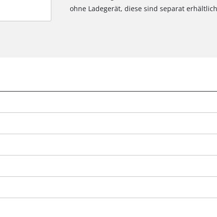
ohne Ladegerät, diese sind separat erhältlich
Wir benötigen deine Zustimmung, um
Google Maps laden zu können!
This content is not permitted to load due
to trackers that are not disclosed to the