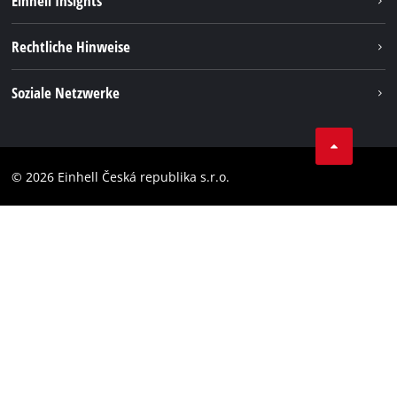
Einhell Insights
Deutsch
DE
Deutsch
Services
Karriere
Rechtliche Hinweise
Akkusystem
English
Einhell weltweit
Impressum
čeština
Soziale Netzwerke
Datenschutz
Facebook
Compliance
YouТube
Barrierefreiheits-Erklärung
© 2026 Einhell Česká republika s.r.o.
Instagram