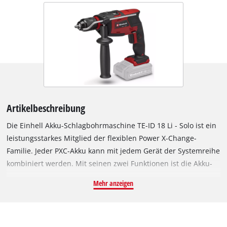
Artikelbeschreibung
Die Einhell Akku-Schlagbohrmaschine TE-ID 18 Li - Solo ist ein
leistungsstarkes Mitglied der flexiblen Power X-Change-
Familie. Jeder PXC-Akku kann mit jedem Gerät der Systemreihe
kombiniert werden. Mit seinen zwei Funktionen ist die Akku-
Schlagbohrmaschine ein starker Helfer für Anfänger und
Mehr anzeigen
versierte Handwerker zum Bohren und Schlagbohren für
materialgerechtes Arbeiten. Die Dauerlaufarretierung
unterstützt Bohrungen bei widerspenstigen Materialien. Bei
aller Leistung der Schlagbohrmaschine sorgt die Drehzahl-