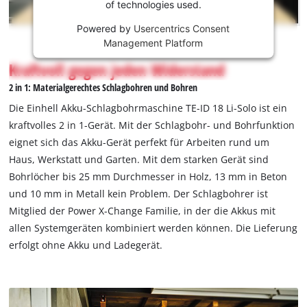
of technologies used.
This
Powered by
Usercentrics Consent
content
Management Platform
is
not
Kraftvoll gegen jeden Widerstand
permitted
2 in 1: Materialgerechtes Schlagbohren und Bohren
to
load
Die Einhell Akku-Schlagbohrmaschine TE-ID 18 Li-Solo ist ein
due
kraftvolles 2 in 1-Gerät. Mit der Schlagbohr- und Bohrfunktion
to
eignet sich das Akku-Gerät perfekt für Arbeiten rund um
trackers
Haus, Werkstatt und Garten. Mit dem starken Gerät sind
that
are
Bohrlöcher bis 25 mm Durchmesser in Holz, 13 mm in Beton
not
und 10 mm in Metall kein Problem. Der Schlagbohrer ist
disclosed
Mitglied der Power X-Change Familie, in der die Akkus mit
to
allen Systemgeräten kombiniert werden können. Die Lieferung
the
erfolgt ohne Akku und Ladegerät.
visitor.
The
website
owner
needs