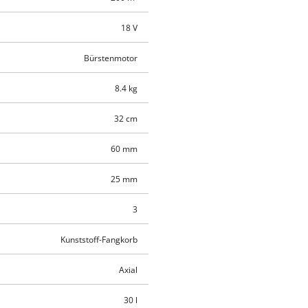
18 V
Bürstenmotor
8.4 kg
32 cm
60 mm
25 mm
3
Kunststoff-Fangkorb
Axial
30 l