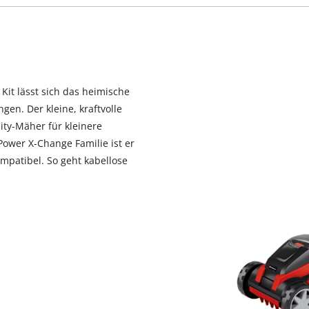
visitor. The website owner needs to setup
the site with their CMP to add this content
to the list of technologies used.
Powered by
Usercentrics Consent
Management Platform
it lässt sich das heimische
en. Der kleine, kraftvolle
ty-Mäher für kleinere
 Power X-Change Familie ist er
mpatibel. So geht kabellose