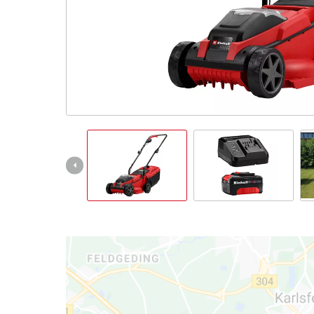
Deutsch
DE
Deutsch
English
čeština