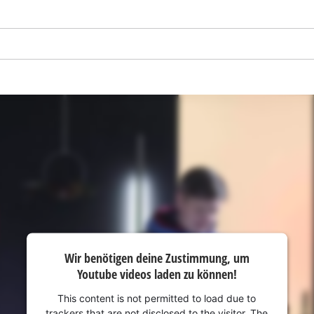
visitor. The website owner needs to setup
the site with their CMP to add this content
to the list of technologies used.
Powered by
Usercentrics Consent
Management Platform
Wir benötigen deine Zustimmung, um
Youtube videos laden zu können!
This content is not permitted to load due to
trackers that are not disclosed to the visitor. The