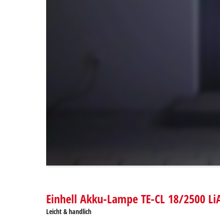
to
load
due
to
trackers
that
are
not
disclosed
to
the
visitor.
The
website
owner
needs
to
setup
the
Einhell Akku-Lampe TE-CL 18/2500 Li
site
Leicht & handlich
with