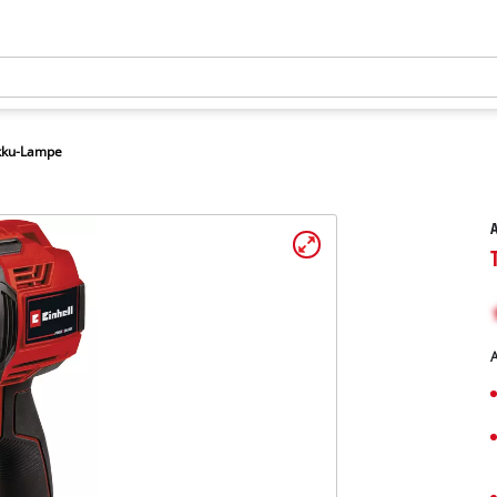
kku-Lampe
A