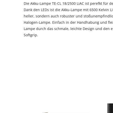
their
Die Akku-Lampe TE-CL 18/2500 LiAC ist perefkt für d
CMP
Dank den LEDs ist die Akku-Lampe mit 6500 Kelvin L
to
heller, sondern auch robuster und stoßunempfindlic
add
Halogen-Lampe. Einfach in der Handhabung und flexi
this
Lampe durch das schmale, leichte Design und den e
content
to
Softgrip.
the
list
of
technologies
used.
Powered
by
Usercentrics
Consent
Management
Platform