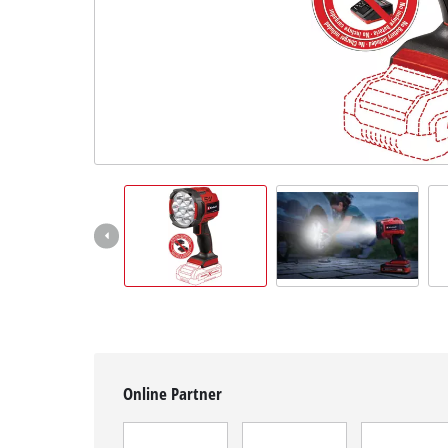
Deutsch
DE
Deutsch
English
čeština
Online Partner