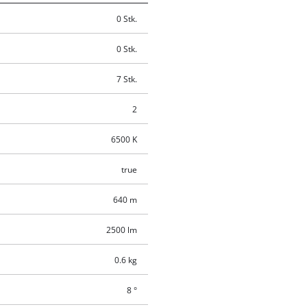
0 Stk.
0 Stk.
7 Stk.
2
6500 K
true
640 m
2500 lm
0.6 kg
8 °