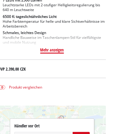
7 LEDs mit 2500 Lumen
Leuchtstarke LEDs mit 2-stufiger Helligkeitsregulierung bis
640 m Leuchtweite
6500 K: tageslichtähnliches Licht
Hohe Farbtemperatur für helle und klare Sichtverhältnisse im
Arbeitsbereich
Schmales, leichtes Design
Handliche Bauweise im Taschenlampen-Stil für vielfältigste
und mobile Nutzung
Mehr anzeigen
UVP
2.390,00 CZK
Produkt vergleichen
Händler vor Ort