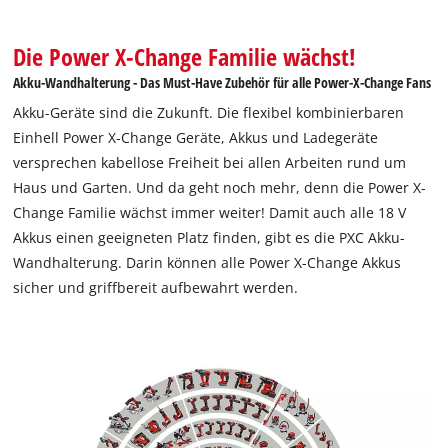
einer Überkopfmontage oder der Montage an der Unterseite
von Werkbänken. Weil die Akkus sicher in die Halterungen
Die Power X-Change Familie wächst!
eingerastet werden, eignen sich diese auch zur Verwendung
Akku-Wandhalterung - Das Must-Have Zubehör für alle Power-X-Change Fans
in Fahrzeugen wie Autos, Wohnmobilen, Transportern oder
Akku-Geräte sind die Zukunft. Die flexibel kombinierbaren
Vans. Der Kauf des Sets beinhaltet vier Schrauben für die
Einhell Power X-Change Geräte, Akkus und Ladegeräte
Montage an einer Holzwand, sowie weitere vier Dübel für die
versprechen kabellose Freiheit bei allen Arbeiten rund um
Befestigung an Beton. Die Wandhalterung für einen Akku ist
Haus und Garten. Und da geht noch mehr, denn die Power X-
100 mm x 14 mm x 74 mm groß. Im Lieferumfang sind zwei
Change Familie wächst immer weiter! Damit auch alle 18 V
Wandhalterungen enthalten.
Akkus einen geeigneten Platz finden, gibt es die PXC Akku-
Wandhalterung. Darin können alle Power X-Change Akkus
sicher und griffbereit aufbewahrt werden.