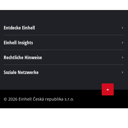
Entdecke Einhell
Nachhaltigkeit
Einhell Insights
Services
Karriere
Rechtliche Hinweise
Akkusystem
Einhell weltweit
Impressum
Soziale Netzwerke
Datenschutz
Facebook
Compliance
YouТube
Barrierefreiheits-Erklärung
© 2026 Einhell Česká republika s.r.o.
Instagram