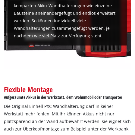
kompakten Akku-Wandhalterungen wie einzelne
Bausteine aneinandergefügt und endlos erweitert
Wir benötigen deine Zustimmung, um
werden. So können individuell viele
Google Maps laden zu können!
Wandhalterungen zusammengefügt werden, je
nachdem wie viel Platz zur Verfügung steht.
This content is not permitted to load due
to trackers that are not disclosed to the
visitor. The website owner needs to setup
the site with their CMP to add this content
to the list of technologies used.
Powered by
Usercentrics Consent
Management Platform
Flexible Montage
Aufgeräumte Akkus in der Werkstatt, dem Wohnmobil oder Transporter
Die Original Einhell PXC Wandhalterung darf in keiner
Werkstatt mehr fehlen. Mit ihr können Akkus nicht nur
platzsparend an der Wand aufbewahrt werden, sie eignet sich
auch zur Überkopfmontage zum Beispiel unter der Werkbank.