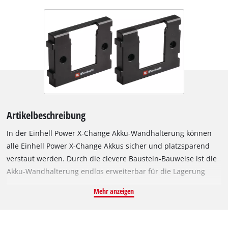
Artikelbeschreibung
In der Einhell Power X-Change Akku-Wandhalterung können
alle Einhell Power X-Change Akkus sicher und platzsparend
verstaut werden. Durch die clevere Baustein-Bauweise ist die
Akku-Wandhalterung endlos erweiterbar für die Lagerung
unendlich vieler Akkus - das ermöglicht maximale Flexibilität
Mehr anzeigen
für jede Werkstatt. Eine einfache Montage wird ermöglicht
durch eine Nut- und Federverbindung. Die Einrastfunktion
der Akku-Wandhalterung sorgt für sicheren Halt, auch bei