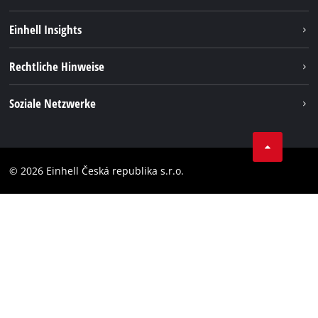
Nachhaltigkeit
Einhell Insights
Services
Karriere
Rechtliche Hinweise
Akkusystem
Einhell weltweit
Impressum
Soziale Netzwerke
Datenschutz
Facebook
Compliance
YouТube
Barrierefreiheits-Erklärung
© 2026 Einhell Česká republika s.r.o.
Instagram