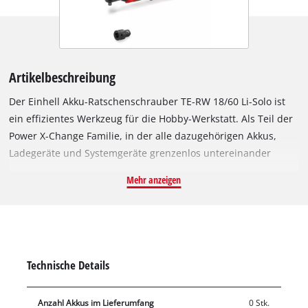
Artikelbeschreibung
Der Einhell Akku-Ratschenschrauber TE-RW 18/60 Li-Solo ist
ein effizientes Werkzeug für die Hobby-Werkstatt. Als Teil der
Power X-Change Familie, in der alle dazugehörigen Akkus,
Ladegeräte und Systemgeräte grenzenlos untereinander
kombiniert werden können, findet die Ratsche vor allem ihren
Mehr anzeigen
Einsatz im Fahrzeugbereich. Kompakt gebaut und mit
ergonomisch designten Softgrip-Oberflächen ausgestattet, ist
der Ratschenschrauber optimal geeignet für Arbeiten an
engen oder schwer zugänglichen Stellen. Zudem kann der
Akku-Steckschlüssel auch als Handratsche verwendet werden.
Technische Details
Mit seiner robusten 3/8-Zoll-Werkzeugaufnahme und dem
hohen Drehmoment von 60 Nm kann der Ratschenschrauber
Anzahl Akkus im Lieferumfang
0 Stk.
selbst fester sitzende Schrauben lösen und anziehen. Das