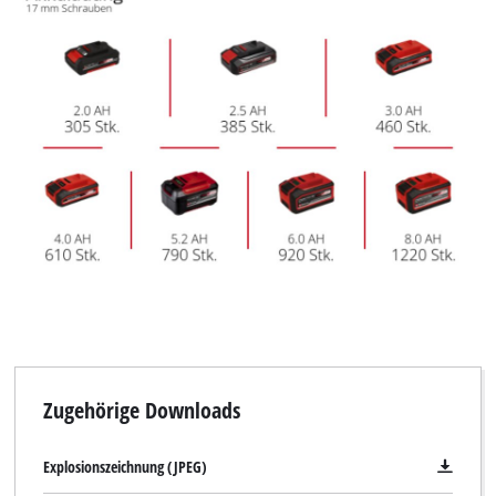
visitor. The website owner needs to setup
the site with their CMP to add this content
to the list of technologies used.
Powered by
Usercentrics Consent
Management Platform
Zugehörige Downloads
Explosionszeichnung (JPEG)