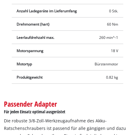
Umschalten von Rechts- auf Linkslauf gelingt einfach per
Anzahl Ladegeräte im Lieferumfang
0 Stk.
Schalter und mithilfe der stufenlosen Drehzahlelektronik kann
anwendungsgerecht gearbeitet werden. Der großflächige
Drehmoment (hart)
60 Nm
Schalter ermöglicht eine Bedienung aus verschiedenen
Griffpositionen heraus. Damit auch in dunklen Bereichen
Leerlaufdrehzahl max.
260 min^-1
gearbeitet werden kann, ist der Akku-Ratschenschrauber mit
Motorspannung
18 V
einem integrierten LED-Licht ausgestattet. Zum Lieferumfang
gehört ein Adapter auf eine 1/2-Zoll-Werkzeugaufnahme. Die
Motortyp
Bürstenmotor
Lieferung erfolgt ohne Akku und Ladegerät. Diese sind separat
erhältlich.
Produktgewicht
0.82 kg
Passender Adapter
Für jeden Einsatz optimal ausgerüstet
Die robuste 3/8-Zoll-Werkzeugaufnahme des Akku-
Ratschenschraubers ist passend für alle gängigen und dazu