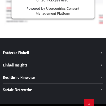
Powered by
Usercentrics Consent
Management Platform
Entdecke Einhell
Nachhaltigkeit
Einhell Insights
Services
Karriere
Rechtliche Hinweise
Akkusystem
Einhell weltweit
Impressum
Soziale Netzwerke
Datenschutz
Facebook
Compliance