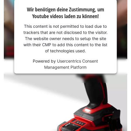
Wir
Wir benötigen deine Zustimmung, um
benötigen
Youtube videos laden zu können!
deine
Zustimmung,
This content is not permitted to load due to
um Youtube
trackers that are not disclosed to the visitor.
laden zu
The website owner needs to setup the site
können!
with their CMP to add this content to the list
of technologies used.
This
Powered by
Usercentrics Consent
content
Management Platform
is
not
permitted
to
load
due
to
trackers
that
are
not