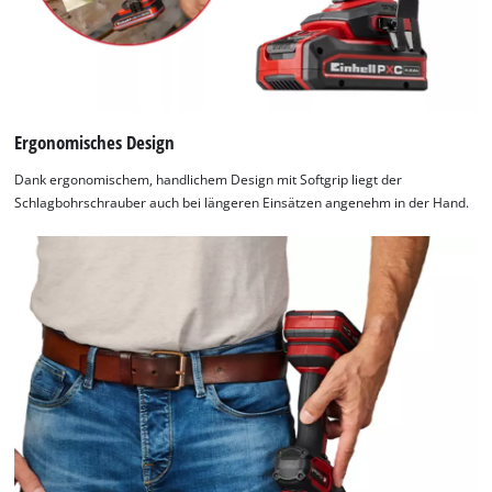
list
of
technologies
used.
Powered
by
Ergonomisches Design
Usercentrics
Dank ergonomischem, handlichem Design mit Softgrip liegt der
Consent
Schlagbohrschrauber auch bei längeren Einsätzen angenehm in der Hand.
Management
Platform