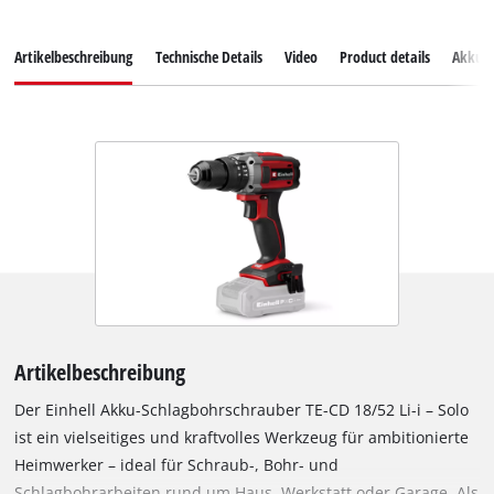
Artikelbeschreibung
Technische Details
Video
Product details
Akkus
Artikelbeschreibung
Der Einhell Akku-Schlagbohrschrauber TE-CD 18/52 Li-i – Solo
ist ein vielseitiges und kraftvolles Werkzeug für ambitionierte
Heimwerker – ideal für Schraub-, Bohr- und
Schlagbohrarbeiten rund um Haus, Werkstatt oder Garage. Als