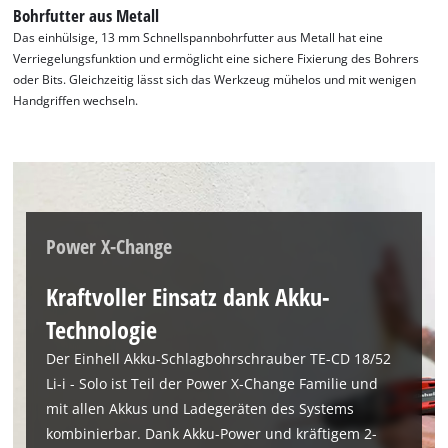
Bohrfutter aus Metall
This content is not permitted to load due
Das einhülsige, 13 mm Schnellspannbohrfutter aus Metall hat eine
to trackers that are not disclosed to the
Verriegelungsfunktion und ermöglicht eine sichere Fixierung des Bohrers
visitor. The website owner needs to setup
oder Bits. Gleichzeitig lässt sich das Werkzeug mühelos und mit wenigen
the site with their CMP to add this content
Handgriffen wechseln.
to the list of technologies used.
Powered by
Usercentrics Consent
Management Platform
Power X-Change
Kraftvoller Einsatz dank Akku-
Technologie
Der Einhell Akku-Schlagbohrschrauber TE-CD 18/52
Li-i - Solo ist Teil der Power X-Change Familie und
mit allen Akkus und Ladegeräten des Systems
kombinierbar. Dank Akku-Power und kräftigem 2-