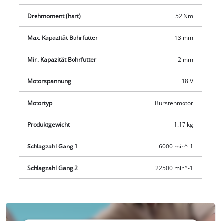
sichere Zwischenlagerung des Schraubers sorgt. Der TE-CD
18/52 Li-i-Solo wird ohne Akku und Ladegerät geliefert – diese
Drehmoment (hart)
52 Nm
sind separat erhältlich, etwa als praktisches Starter-Set.
Max. Kapazität Bohrfutter
13 mm
Min. Kapazität Bohrfutter
2 mm
Motorspannung
18 V
Motortyp
Bürstenmotor
Produktgewicht
1.17 kg
Schlagzahl Gang 1
6000 min^-1
Schlagzahl Gang 2
22500 min^-1