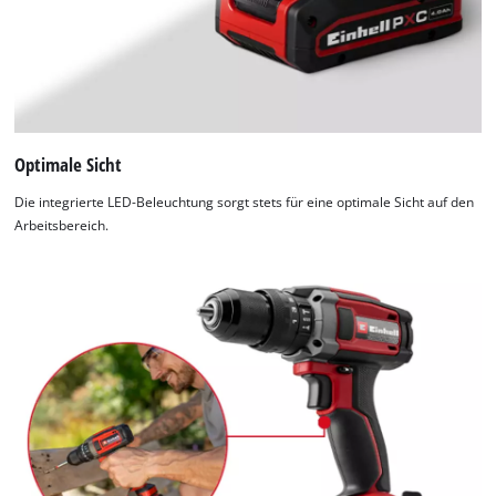
disclosed
to
the
visitor.
The
website
owner
Optimale Sicht
needs
to
Die integrierte LED-Beleuchtung sorgt stets für eine optimale Sicht auf den
setup
Arbeitsbereich.
the
site
with
their
CMP
to
add
this
content
to
the