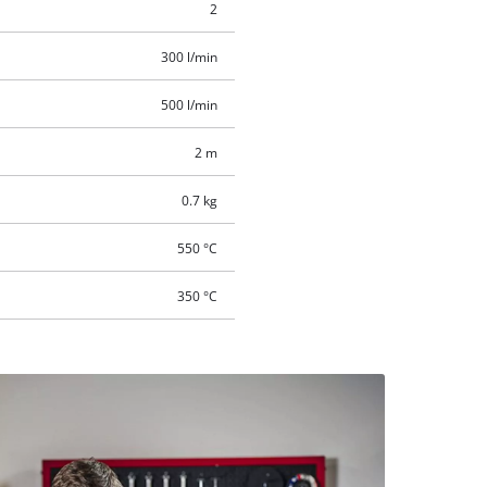
2
300 l/min
500 l/min
2 m
0.7 kg
550 °C
350 °C