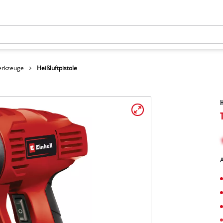
erkzeuge
Heißluftpistole
H
A