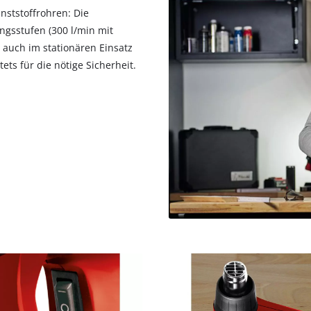
visitor. The website owner needs to setup
nststoffrohren: Die
the site with their CMP to add this content
ungsstufen (300 l/min mit
to the list of technologies used.
d auch im stationären Einsatz
Powered by
Usercentrics Consent
ets für die nötige Sicherheit.
Management Platform