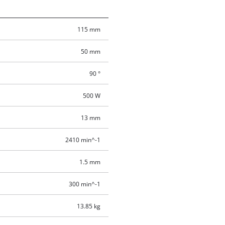
115 mm
50 mm
90 °
500 W
13 mm
2410 min^-1
1.5 mm
300 min^-1
13.85 kg