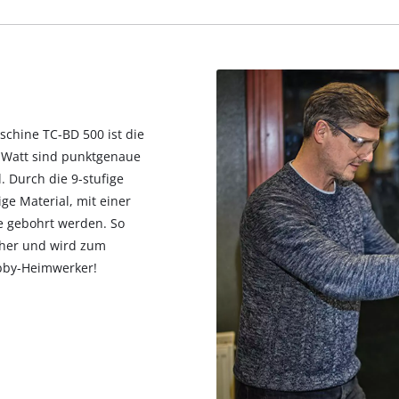
visitor. The website owner needs to setup
the site with their CMP to add this content
to the list of technologies used.
Powered by
Usercentrics Consent
Management Platform
chine TC-BD 500 ist die
0 Watt sind punktgenaue
. Durch die 9-stufige
ge Material, mit einer
 gebohrt werden. So
cher und wird zum
obby-Heimwerker!