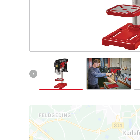
Deutsch
DE
Deutsch
English
čeština