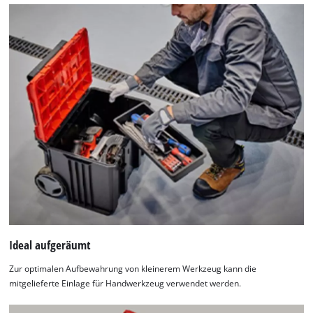
of
technologies
used.
Powered
by
Usercentrics
Consent
Management
Platform
Ideal aufgeräumt
Zur optimalen Aufbewahrung von kleinerem Werkzeug kann die
mitgelieferte Einlage für Handwerkzeug verwendet werden.