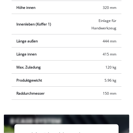
herausnehmbare Einlage für Handwerkzeug und
Höhe innen
320 mm
Beschriftungsaufkleber, um den Inhalt zu kennzeichnen.
Einlage für
Innenleben (Koffer 1)
Handwerkzeug
Länge außen
444 mm
Länge innen
415 mm
Max. Zuladung
120 kg
Produktgewicht
5.96 kg
Raddurchmesser
150 mm
Wir