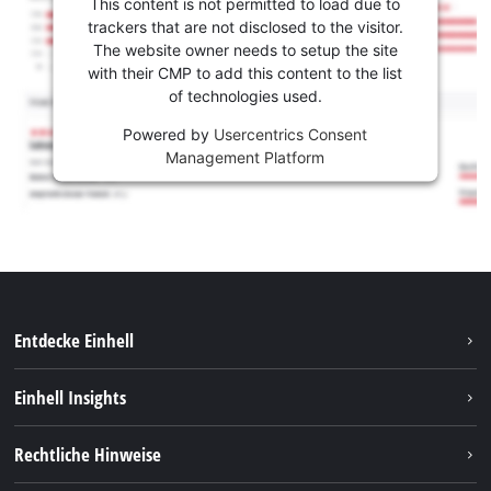
This content is not permitted to load due to
trackers that are not disclosed to the visitor.
The website owner needs to setup the site
with their CMP to add this content to the list
of technologies used.
Powered by
Usercentrics Consent
Management Platform
Entdecke Einhell
Nachhaltigkeit
Einhell Insights
Services
Karriere
Rechtliche Hinweise
Akkusystem
Einhell weltweit