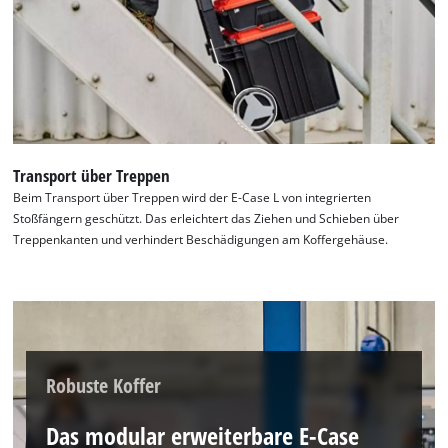
to trackers that are not disclosed to the
visitor. The website owner needs to setup
the site with their CMP to add this content
to the list of technologies used.
Powered by
Usercentrics Consent
Management Platform
Transport über Treppen
Beim Transport über Treppen wird der E-Case L von integrierten
Stoßfängern geschützt. Das erleichtert das Ziehen und Schieben über
Treppenkanten und verhindert Beschädigungen am Koffergehäuse.
Robuste Koffer
Das modular erweiterbare E-Case