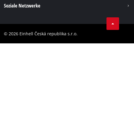
Impressum
Soziale Netzwerke
Datenschutz
Facebook
Compliance
YouТube
Barrierefreiheits-Erklärung
© 2026 Einhell Česká republika s.r.o.
Instagram