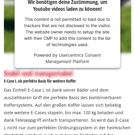
Wir benötigen deine Zustimmung, um
benötigen
Youtube videos laden zu können!
deine
Zustimmung,
This content is not permitted to load due to
um Youtube
trackers that are not disclosed to the visitor.
laden zu
The website owner needs to setup the site
können!
with their CMP to add this content to the list
of technologies used.
This
Powered by
Usercentrics Consent
content
Management Platform
is
not
Stabil und transportabel
permitted
E-Case L als perfekte Basis für weitere Koffer
to
load
Das Einhell E-Case L ist dank seiner Räder und dem
due
ausziehbaren Griff die perfekte Basis des kombinierbaren
to
Koffersystems. Auf den großen Koffer lassen sich beliebig
trackers
viele weitere E-Cases stapeln, bis max. 120 kg beladen und
that
are
dank Teleskopgriff einfach transportieren. So wird das E-Case
not
L nicht nur zum perfekten Ordnungssystem in der heimischen
disclosed