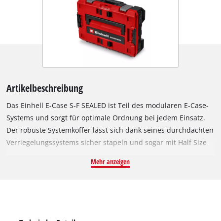
Artikelbeschreibung
Das Einhell E-Case S-F SEALED ist Teil des modularen E-Case-
Systems und sorgt für optimale Ordnung bei jedem Einsatz.
Der robuste Systemkoffer lässt sich dank seines durchdachten
Verriegelungssystems sicher stapeln und sogar mit Half Size
E-Cases kombinieren. Dank des im Deckel integrierten
Mehr anzeigen
Dichtungsrings hält das E-Case extremen Bedingungen stand:
Der SEALED Koffer ist nach der Schutzklasse IP65 staubdicht
und gegen Strahlwasser geschützt. Mit einer Größe von 13 cm
Höhe, 44 cm Länge und 33 cm Breite bietet der Koffer
großzügigen Stauraum für Maschinen, Handwerkzeuge und