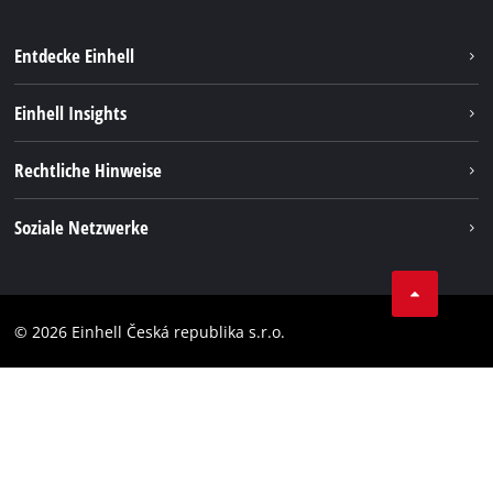
Entdecke Einhell
Nachhaltigkeit
Einhell Insights
Services
Karriere
Rechtliche Hinweise
Akkusystem
Einhell weltweit
Impressum
Soziale Netzwerke
Datenschutz
Facebook
Compliance
YouТube
Barrierefreiheits-Erklärung
© 2026 Einhell Česká republika s.r.o.
Instagram