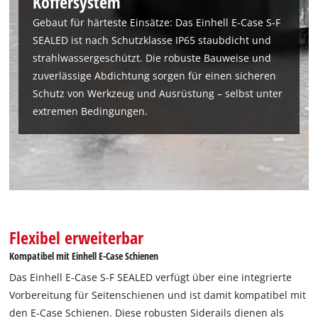
Koffersystem
Gebaut für härteste Einsätze: Das Einhell E-Case S-F
SEALED ist nach Schutzklasse IP65 staubdicht und
strahlwassergeschützt. Die robuste Bauweise und
zuverlässige Abdichtung sorgen für einen sicheren
Wir benötigen deine Zustimmung, um
Schutz von Werkzeug und Ausrüstung – selbst unter
Google Maps laden zu können!
extremen Bedingungen.
This content is not permitted to load due
to trackers that are not disclosed to the
visitor. The website owner needs to setup
the site with their CMP to add this content
to the list of technologies used.
Powered by
Usercentrics Consent
Flexibel erweiterbar
Management Platform
Kompatibel mit Einhell E-Case Schienen
Das Einhell E-Case S-F SEALED verfügt über eine integrierte
Vorbereitung für Seitenschienen und ist damit kompatibel mit
den E-Case Schienen. Diese robusten Siderails dienen als