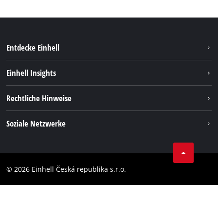
Entdecke Einhell
Nachhaltigkeit
Einhell Insights
Services
Karriere
Rechtliche Hinweise
Akkusystem
Einhell weltweit
Impressum
Soziale Netzwerke
Datenschutz
Facebook
Compliance
YouТube
Barrierefreiheits-Erklärung
© 2026 Einhell Česká republika s.r.o.
Instagram