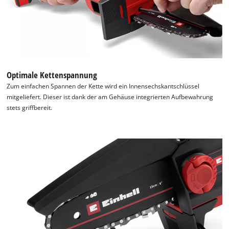
Optimale Kettenspannung
Zum einfachen Spannen der Kette wird ein Innensechskantschlüssel
mitgeliefert. Dieser ist dank der am Gehäuse integrierten Aufbewahrung
stets griffbereit.
Wir benötigen deine Zustimmung, um
Google Maps laden zu können!
This content is not permitted to load due
to trackers that are not disclosed to the
visitor. The website owner needs to setup
the site with their CMP to add this content
to the list of technologies used.
Powered by
Usercentrics Consent