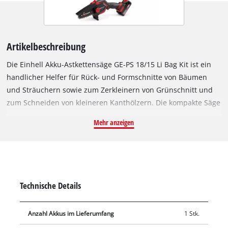
Artikelbeschreibung
Die Einhell Akku-Astkettensäge GE-PS 18/15 Li Bag Kit ist ein
handlicher Helfer für Rück- und Formschnitte von Bäumen
und Sträuchern sowie zum Zerkleinern von Grünschnitt und
zum Schneiden von kleineren Kanthölzern. Die kompakte Säge
ist Mitglied der Einhell Power X-Change Familie und kann mit
Mehr anzeigen
allen Akkus und Ladegeräten der Systemfamilie kombiniert
werden. Angetrieben wird das Gerät von einem Einhell
Brushless Motor. Dieser bürstenlose Motor bietet mehr Kraft
und eine längere Laufzeit als herkömmliche Kohlebürsten-
Motoren. Nach einer Online-Registrierung gelten 10 Jahre
Technische Details
Garantie auf den Brushless-Motor. Mit einer Schwertlänge von
15,8 cm und 12,5 cm Schnittlänge eignet sich die kleine und
Anzahl Akkus im Lieferumfang
1 Stk.
leichte Akku-Astkettensäge optimal zum flexiblen Einsatz im