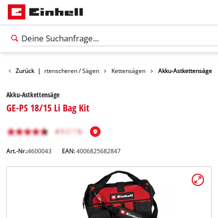
Garten
Zurück
Gartenscheren / Sägen
|
Kettensägen
Akku-Astkettensäge
Akku-Astkettensäge
GE-PS 18/15 Li Bag Kit
Art.-Nr.:
4600043
EAN:
4006825682847