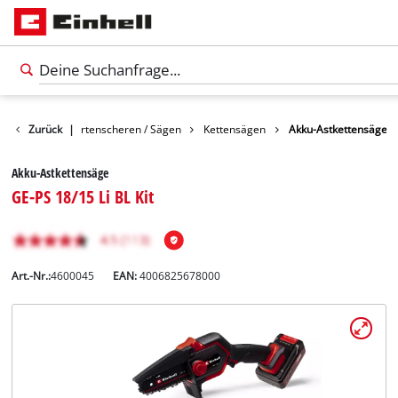
Garten
Zurück
Gartenscheren / Sägen
|
Kettensägen
Akku-Astkettensäge
Akku-Astkettensäge
GE-PS 18/15 Li BL Kit
Art.-Nr.:
4600045
EAN:
4006825678000