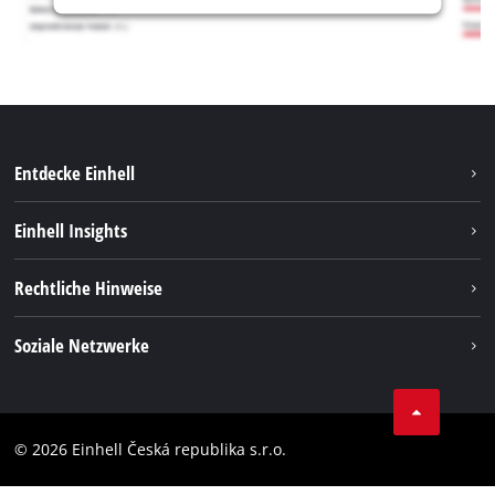
Entdecke Einhell
Nachhaltigkeit
Einhell Insights
Services
Karriere
Rechtliche Hinweise
Akkusystem
Einhell weltweit
Impressum
Soziale Netzwerke
Datenschutz
Facebook
Compliance
YouТube
Barrierefreiheits-Erklärung
© 2026 Einhell Česká republika s.r.o.
Instagram