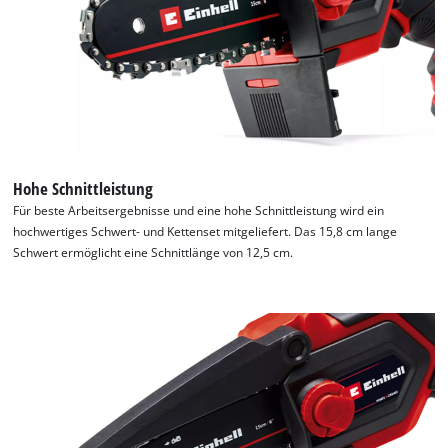
Wir benötigen deine Zustimmung, um
Google Maps laden zu können!
This content is not permitted to load due
to trackers that are not disclosed to the
visitor. The website owner needs to setup
the site with their CMP to add this content
to the list of technologies used.
Hohe Schnittleistung
Powered by
Usercentrics Consent
Für beste Arbeitsergebnisse und eine hohe Schnittleistung wird ein
Management Platform
hochwertiges Schwert- und Kettenset mitgeliefert. Das 15,8 cm lange
Schwert ermöglicht eine Schnittlänge von 12,5 cm.