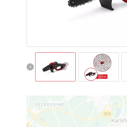
Deutsch
DE
Deutsch
English
čeština