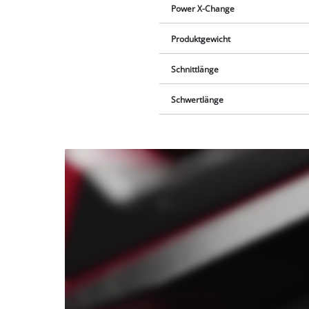
Power X-Change
Produktgewicht
Schnittlänge
Schwertlänge
Wir
benötigen
deine
Zustimmung,
um Youtube
laden zu
können!
This