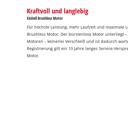
setup
the
Kraftvoll und langlebig
site
Einhell Brushless Motor
with
their
Für höchste Leistung, mehr Laufzeit und maximale 
CMP
Brushless Motor. Der bürstenlose Motor unterliegt –
to
Motoren – keinerlei Verschleiß und ist dadurch wartu
add
Registrierung gilt ein 10 Jahre langes Service-Versp
this
Motor.
content
to
the
list
of
technologies
used.
Powered
by
Usercentrics
Consent
Management