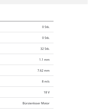
0 Stk.
0 Stk.
32 Stk.
1.1 mm
7.62 mm
8 m/s
18 V
Bürstenloser Motor