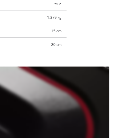
true
1.379 kg
15 cm
20 cm