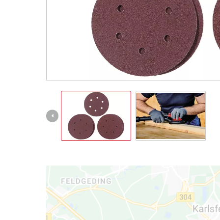
Deutsch
DE
Deutsch
English
čeština