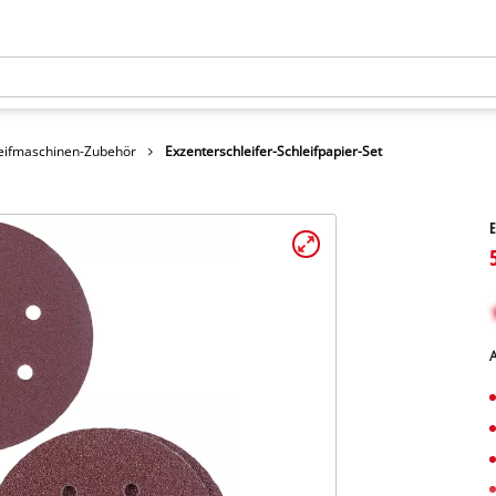
eifmaschinen-Zubehör
Exzenterschleifer-Schleifpapier-Set
E
A