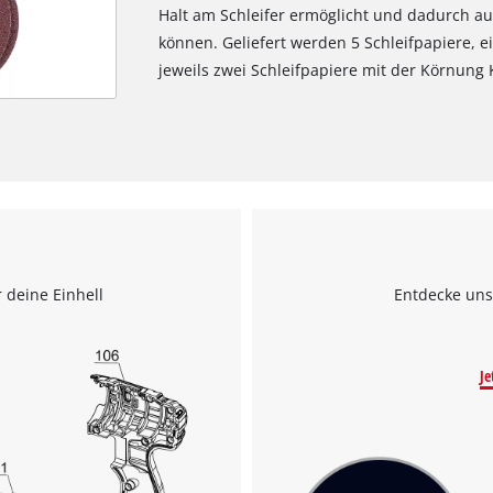
Halt am Schleifer ermöglicht und dadurch a
können. Geliefert werden 5 Schleifpapiere, 
jeweils zwei Schleifpapiere mit der Körnung
 deine Einhell
Entdecke uns
Je
Wir benötigen deine Zustimmung, um
Google Maps laden zu können!
This content is not permitted to load due