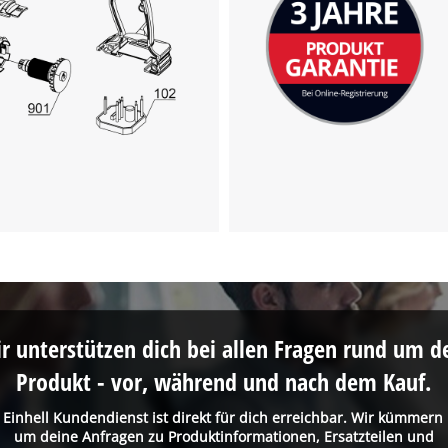
to trackers that are not disclosed to the
visitor. The website owner needs to setup
the site with their CMP to add this content
to the list of technologies used.
Powered by
Usercentrics Consent
Management Platform
r unterstützen dich bei allen Fragen rund um d
Produkt - vor, während und nach dem Kauf.
 Einhell Kundendienst ist direkt für dich erreichbar. Wir kümmern
um deine Anfragen zu Produktinformationen, Ersatzteilen und