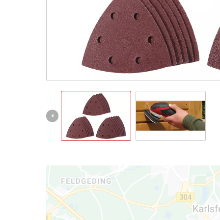
Deutsch
DE
Deutsch
English
čeština