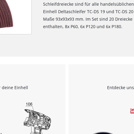
Schleifdreiecke sind für alle handelsübliche
Einhell Deltaschleifer TC-DS 19 und TC-DS 20 
Maße 93x93x93 mm. Im Set sind 20 Dreiecke
enthalten, 8x P60, 6x P120 und 6x P180.
 deine Einhell
Entdecke uns
Je
Wir benötigen deine Zustimmung, um
Google Maps laden zu können!
This content is not permitted to load due