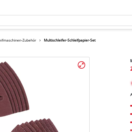
eifmaschinen-Zubehör
Multischleifer-Schleifpapier-Set
M
A