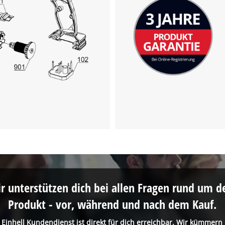
to trackers that are not disclosed to the
visitor. The website owner needs to setup
the site with their CMP to add this content
to the list of technologies used.
Powered by
Usercentrics Consent
Management Platform
r unterstützen dich bei allen Fragen rund um d
Produkt - vor, während und nach dem Kauf.
 Einhell Kundendienst ist direkt für dich erreichbar. Wir kümmern