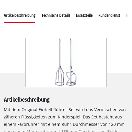
Artikelbeschreibung
Technische Details
Ersatzteile
Kundendienst
Ku
Artikelbeschreibung
Mit dem Original Einhell Rührer-Set wird das Vermischen von
zäheren Flüssigkeiten zum Kinderspiel. Das Set besteht aus
einem Farbrührer mit einem Rühr-Durchmesser von 120 mm
und einem Mörtelrührer mit 135 mm Durchmesser. Beide