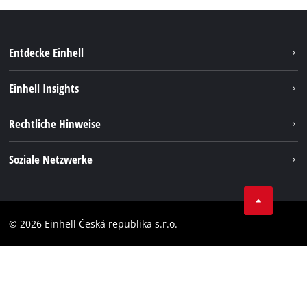
Entdecke Einhell
Nachhaltigkeit
Einhell Insights
Services
Karriere
Rechtliche Hinweise
Akkusystem
Einhell weltweit
Impressum
Soziale Netzwerke
Datenschutz
Facebook
Compliance
YouТube
Barrierefreiheits-Erklärung
© 2026 Einhell Česká republika s.r.o.
Instagram