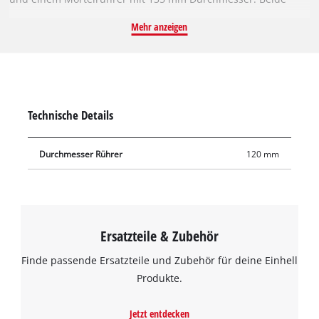
Rührer sind 585 mm lang und eignen sich optimal zum
Mehr anzeigen
Verrühren von flüssigen, aber auch zähen Materialien.
Während mit dem Farbrührer Werkstoffe wie Farbe, Lack,
Bitumen, Epoxid oder Kleber gemischt werden können, eignet
sich der Mörtelrührer bestens für Putz, Gips oder Mörtel.
Geliefert wird das Rührer-Set mit einem Farbrührer und
Technische Details
einem Mörtelrührer.
Durchmesser Rührer
120 mm
Ersatzteile & Zubehör
Finde passende Ersatzteile und Zubehör für deine Einhell
Produkte.
Jetzt entdecken