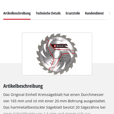
Artikelbeschreibung
Technische Details
Ersatzteile
Kundendienst
Ku
Artikelbeschreibung
Das Original Einhell Kreissägeblatt hat einen Durchmesser
von 165 mm und ist mit einer 20-mm-Bohrung ausgestattet.
Das hartmetallbestückte Sägeblatt besitzt 20 Sägezähne bei
einer Schnittbreite von 1,6 mm und eignet sich zur