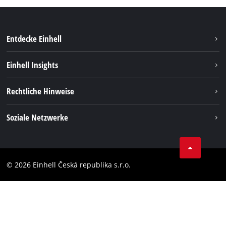
Entdecke Einhell
Nachhaltigkeit
Einhell Insights
Services
Karriere
Rechtliche Hinweise
Akkusystem
Einhell weltweit
Impressum
Soziale Netzwerke
Datenschutz
Facebook
Compliance
YouТube
Barrierefreiheits-Erklärung
© 2026 Einhell Česká republika s.r.o.
Instagram