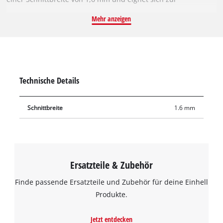
Bearbeitung von Hartholz, Weichholz, Sperrholz,
Mehr anzeigen
holzähnlichen Werkstoffen und PVC. Mit seinen geschränkten
Sägezähnen arbeitet sich das Kreissägeblatt zügig durch das
Material und sorgt dabei für einen gleichmäßigen Schnitt. Das
Kreissägeblatt kann mit der Einhell Akku-Handkreissäge TE-CS
18/165-1 Li oder mit der Einhell Tauchsäge TE-PS 165
Technische Details
verwendet werden.
Schnittbreite
1.6 mm
Ersatzteile & Zubehör
Finde passende Ersatzteile und Zubehör für deine Einhell
Produkte.
Jetzt entdecken