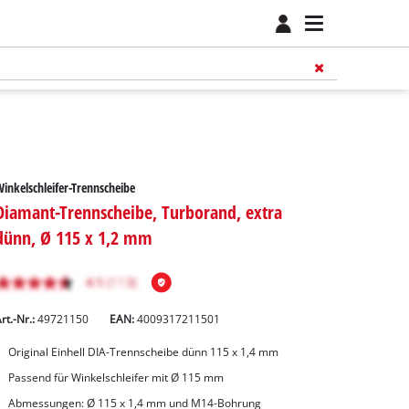
inkelschleifer-Trennscheibe
Diamant-Trennscheibe, Turborand, extra
dünn, Ø 115 x 1,2 mm
rt.-Nr.:
49721150
EAN:
4009317211501
Original Einhell DIA-Trennscheibe dünn 115 x 1,4 mm
Passend für Winkelschleifer mit Ø 115 mm
Abmessungen: Ø 115 x 1,4 mm und M14-Bohrung