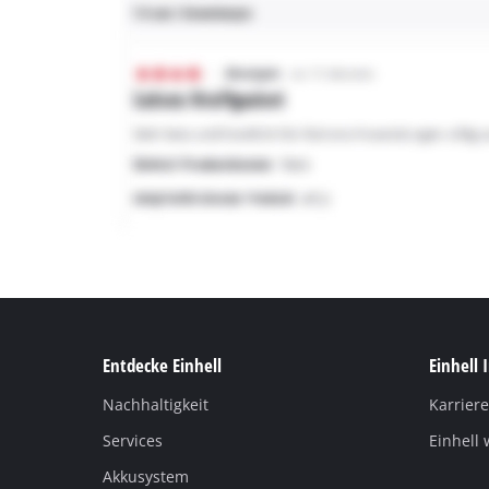
Entdecke Einhell
Einhell 
Nachhaltigkeit
Karriere
Services
Einhell 
Akkusystem