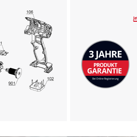
Wir benötigen deine Zustimmung, um
Google Maps laden zu können!
Je
This content is not permitted to load due
to trackers that are not disclosed to the
visitor. The website owner needs to setup
the site with their CMP to add this content
to the list of technologies used.
Powered by
Usercentrics Consent
Management Platform