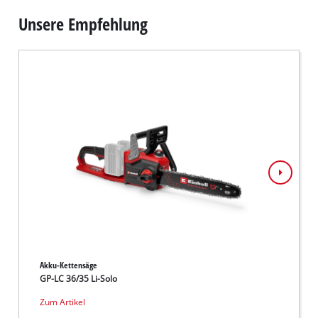
Unsere Empfehlung
Akku-Kettensäge
Akku-H
GP-LC 36/35 Li-Solo
ARCUR
Zum Artikel
Zum Ar