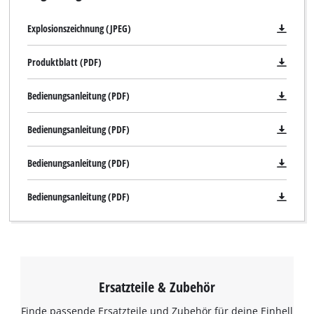
visitor. The website owner needs to setup
the site with their CMP to add this content
Explosionszeichnung (JPEG)
to the list of technologies used.
Produktblatt (PDF)
Powered by
Usercentrics Consent
Management Platform
Bedienungsanleitung (PDF)
Bedienungsanleitung (PDF)
Bedienungsanleitung (PDF)
Bedienungsanleitung (PDF)
Ersatzteile & Zubehör
Finde passende Ersatzteile und Zubehör für deine Einhell