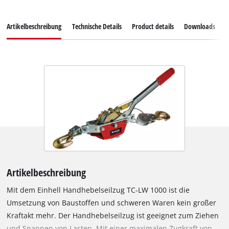
Artikelbeschreibung
Technische Details
Product details
Downloads
E
Artikelbeschreibung
Mit dem Einhell Handhebelseilzug TC-LW 1000 ist die
Umsetzung von Baustoffen und schweren Waren kein großer
Kraftakt mehr. Der Handhebelseilzug ist geeignet zum Ziehen
und Spannen von Lasten. Mit einer maximalen Zugkraft von