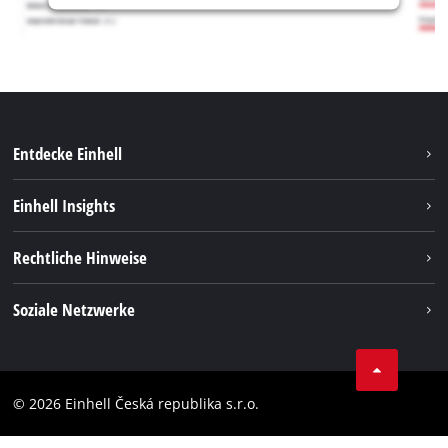
Entdecke Einhell
Nachhaltigkeit
Einhell Insights
Services
Karriere
Rechtliche Hinweise
Akkusystem
Einhell weltweit
Impressum
Soziale Netzwerke
Datenschutz
Facebook
Compliance
YouТube
Barrierefreiheits-Erklärung
© 2026 Einhell Česká republika s.r.o.
Instagram