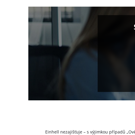
Einhell nezajišťuje – s výjimkou případů „Ov