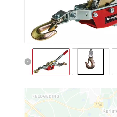
čeština
CS
čeština
English
Deutsch