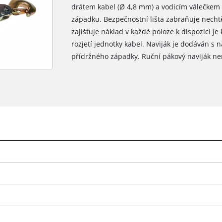
drátem kabel (Ø 4,8 mm) a vodicím válečkem 
západku. Bezpečnostní lišta zabraňuje nech
zajišťuje náklad v každé poloze k dispozici j
rozjetí jednotky kabel. Naviják je dodáván s
přídržného západky. Ruční pákový naviják ne