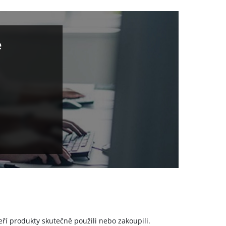
e
a
eří produkty skutečně použili nebo zakoupili.