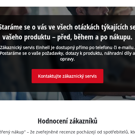
Staráme se o vás ve všech otázkách týkajících s
vašeho produktu – před, během a po nákupu.
Zákaznický servis Einhell je dostupný přímo po telefonu či e-mailu.
Postaráme se o vaše požadavky, dotazy k produktu, náhradní díly 
opravy.
Kontaktujte zákaznický servis
Hodnocení zákazníků
ěřený nákup“ – že zveřejněné recenze pocházejí od spotřebitelů, kt