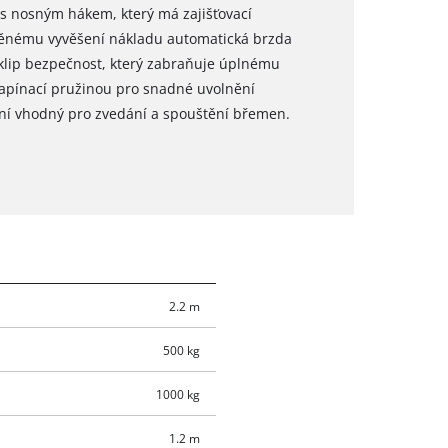
s nosným hákem, který má zajišťovací
těnému vyvěšení nákladu automatická brzda
e klip bezpečnost, který zabraňuje úplnému
 napínací pružinou pro snadné uvolnění
ní vhodný pro zvedání a spouštění břemen.
2.2 m
500 kg
1000 kg
1.2 m