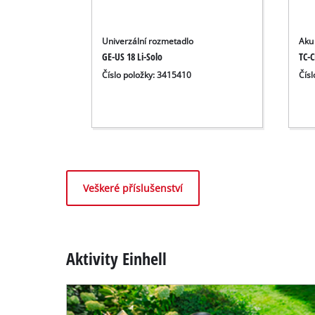
Univerzální rozmetadlo
Aku
GE-US 18 Li-Solo
TC-C
Číslo položky: 3415410
Čís
Veškeré příslušenství
Aktivity Einhell