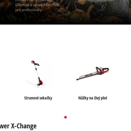
Dílenské a zahradní nářadí
pro profesionály
Strunové sekačky
Nůžky na živý plot
ower X-Change