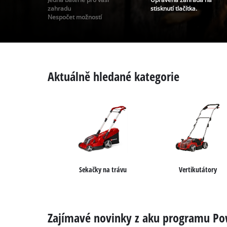
čeština
zahradu
stisknutí tlačítka.
CS
čeština
Nespočet možností
English
Deutsch
Aktuálně hledané kategorie
Sekačky na trávu
Vertikutátory
Zajímavé novinky z aku programu P