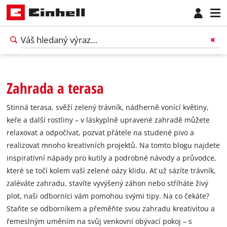
Zahrada a terasa
Stinná terasa, svěží zelený trávník, nádherně vonící květiny,
keře a další rostliny – v láskyplně upravené zahradě můžete
relaxovat a odpočívat, pozvat přátele na studené pivo a
realizovat mnoho kreativních projektů. Na tomto blogu najdete
inspirativní nápady pro kutily a podrobné návody a průvodce,
které se točí kolem vaší zelené oázy klidu. Ať už sázíte trávník,
zaléváte zahradu, stavíte vyvýšený záhon nebo stříháte živý
plot, naši odborníci vám pomohou svými tipy. Na co čekáte?
Staňte se odborníkem a přeměňte svou zahradu kreativitou a
řemeslným uměním na svůj venkovní obývací pokoj – s