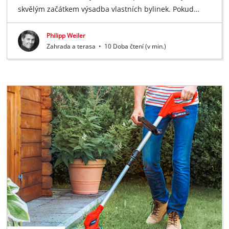
skvělým začátkem výsadba vlastních bylinek. Pokud…
Philipp Weiler
Zahrada a terasa
•
10 Doba čtení (v min.)