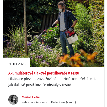
30.03.2023
Akumulátorové tlakové postřikovače v testu
Likvidace plevele, zavlažování a dezinfekce: Přečtěte si,
jak tlakové postřikovače obstály v testu!
Marina Liefke
Zahrada a terasa
•
8 Doba čtení (v min.)