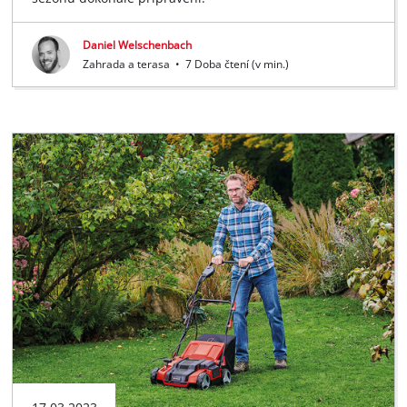
Daniel Welschenbach
Zahrada a terasa
•
7 Doba čtení (v min.)