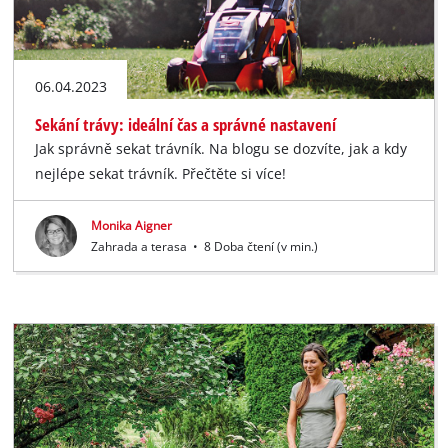
06.04.2023
Sekání trávy: ideální čas a správné nastavení
Jak správně sekat trávník. Na blogu se dozvíte, jak a kdy
nejlépe sekat trávník. Přečtěte si více!
Monika Aigner
Zahrada a terasa
•
8 Doba čtení (v min.)