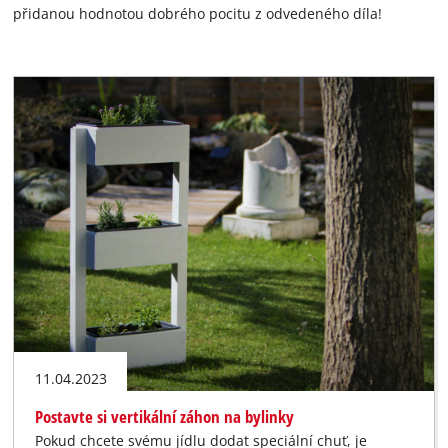
čeština
přidanou hodnotou dobrého pocitu z odvedeného díla!
CS
čeština
English
Deutsch
11.04.2023
Postavte si vertikální záhon na bylinky
Pokud chcete svému jídlu dodat speciální chuť, je