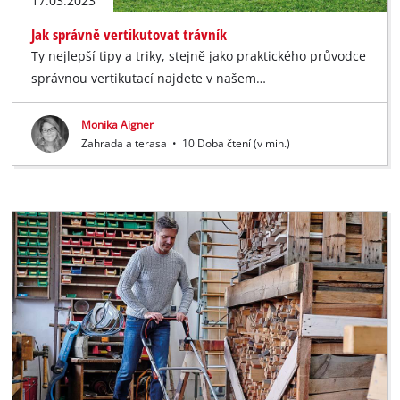
17.03.2023
Jak správně vertikutovat trávník
Ty nejlepší tipy a triky, stejně jako praktického průvodce
správnou vertikutací najdete v našem…
Monika Aigner
Zahrada a terasa
•
10 Doba čtení (v min.)