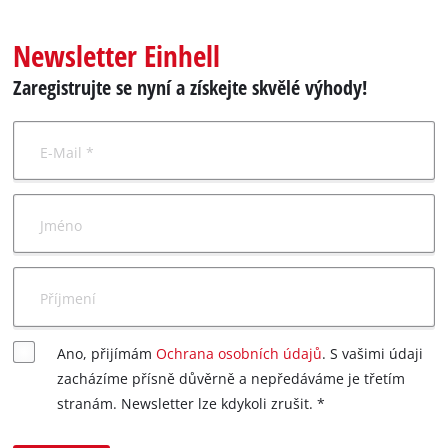
čeština
CS
čeština
Newsletter Einhell
English
Zaregistrujte se nyní a získejte skvělé výhody!
Deutsch
E-Mail *
Jméno
Příjmení
Ano, přijímám
Ochrana osobních údajů
. S vašimi údaji
zacházíme přísně důvěrně a nepředáváme je třetím
stranám. Newsletter lze kdykoli zrušit. *