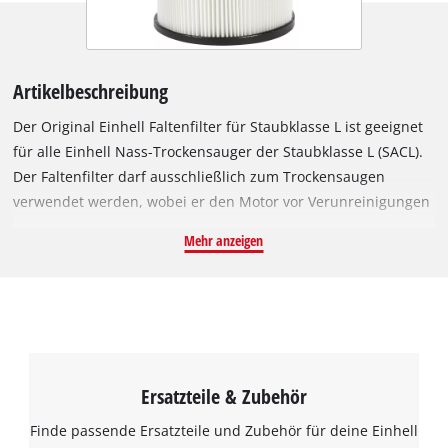
Artikelbeschreibung
Der Original Einhell Faltenfilter für Staubklasse L ist geeignet
für alle Einhell Nass-Trockensauger der Staubklasse L (SACL).
Der Faltenfilter darf ausschließlich zum Trockensaugen
verwendet werden, wobei er den Motor vor Verunreinigungen
schützt und die Lebensdauer des Saugers erhöht. Weil der
Mehr anzeigen
Faltenfilter die Staubklasse L nach Euronorm erfüllt, filtert er
Staubpartikel mit einer Dichte von 1 mg/m³ und mehr,
wodurch er sich auch besonders für Allergiker eignet. Ebenso
filtert er schädliche Staubpartikel wie Gipsstaub, Kalk und
Glimmer. Der Faltenfilter hat einen Durchmesser von 150 mm
und ist 175 mm hoch.
Ersatzteile & Zubehör
Finde passende Ersatzteile und Zubehör für deine Einhell