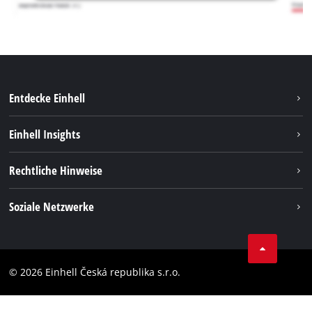
Entdecke Einhell
Nachhaltigkeit
Einhell Insights
Services
Karriere
Rechtliche Hinweise
Akkusystem
Einhell weltweit
Impressum
Soziale Netzwerke
Datenschutz
Facebook
Compliance
YouТube
Barrierefreiheits-Erklärung
© 2026 Einhell Česká republika s.r.o.
Instagram