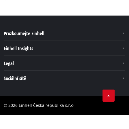
Prozkoumejte Einhell
Udržitelnost
Einhell Insights
Servis
Kariéra
Legal
Systém akumulátorů
Einhell celosvětově
Tiráž
Sociální sítě
Ochrana osobních údajů
Facebook
Dodržování předpisů
YouТube
Prohlášení o přístupnosti
© 2026 Einhell Česká republika s.r.o.
Instagram