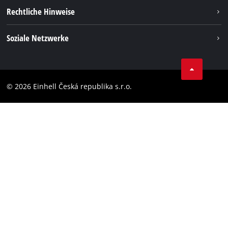
Karriere
Rechtliche Hinweise
Akkusystem
Einhell weltweit
Impressum
Soziale Netzwerke
Datenschutz
Facebook
Compliance
YouТube
Barrierefreiheits-Erklärung
© 2026 Einhell Česká republika s.r.o.
Instagram