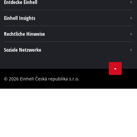
Entdecke Einhell
Nachhaltigkeit
Einhell Insights
Services
Karriere
Rechtliche Hinweise
Akkusystem
Einhell weltweit
Impressum
Soziale Netzwerke
Datenschutz
Facebook
Compliance
YouТube
Barrierefreiheits-Erklärung
© 2026 Einhell Česká republika s.r.o.
Instagram