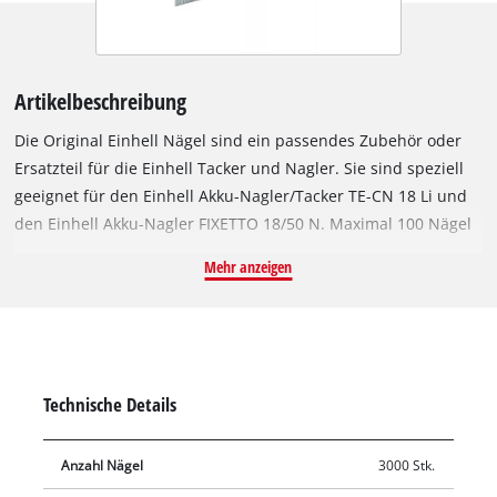
Artikelbeschreibung
Die Original Einhell Nägel sind ein passendes Zubehör oder
Ersatzteil für die Einhell Tacker und Nagler. Sie sind speziell
geeignet für den Einhell Akku-Nagler/Tacker TE-CN 18 Li und
den Einhell Akku-Nagler FIXETTO 18/50 N. Maximal 100 Nägel
können in das Magazin gefüllt werden. Die Nägel aus
Mehr anzeigen
verzinktem Stahl sind korrosionsbeständig und sind 32 mm
lang und 1 mm stark. Geliefert werden 3.000 Stück in einer
Packung.
Technische Details
Anzahl Nägel
3000 Stk.