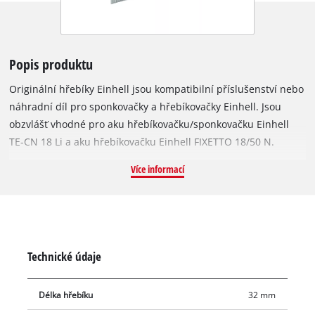
Popis produktu
Originální hřebíky Einhell jsou kompatibilní příslušenství nebo
náhradní díl pro sponkovačky a hřebíkovačky Einhell. Jsou
obzvlášť vhodné pro aku hřebíkovačku/sponkovačku Einhell
TE-CN 18 Li a aku hřebíkovačku Einhell FIXETTO 18/50 N.
Zásobník pojme až 100 hřebíků. Korozivzdorné, pozinkované
Více informací
ocelové hřebíky mají délku 32 mm a šířku 1 mm. Balení
obsahuje 3 000 spon.
Technické údaje
Délka hřebíku
32 mm