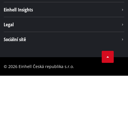
Udržitelnost
Einhell Insights
Servis
Kariéra
Legal
Systém akumulátorů
Einhell celosvětově
Tiráž
Sociální sítě
Ochrana osobních údajů
Facebook
Dodržování předpisů
YouТube
Prohlášení o přístupnosti
© 2026 Einhell Česká republika s.r.o.
Instagram