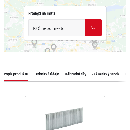
Prodejci na místě
PSČ nebo město
Popis produktu
Technické údaje
Náhradní díly
Zákaznický servis
Re