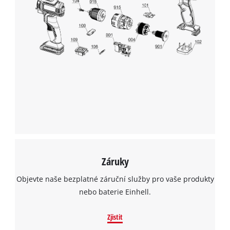
K načtení služby Google Maps
potřebujeme váš souhlas!
This content is not permitted to load due
to trackers that are not disclosed to the
visitor. The website owner needs to setup
the site with their CMP to add this content
to the list of technologies used.
Powered by
Usercentrics Consent
Management Platform
Záruky
Objevte naše bezplatné záruční služby pro vaše produkty
nebo baterie Einhell.
Zjistit