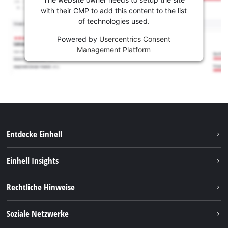
with their CMP to add this content to the list
of technologies used.
Powered by
Usercentrics Consent
Management Platform
Entdecke Einhell
Nachhaltigkeit
Einhell Insights
Services
Karriere
Rechtliche Hinweise
Akkusystem
Einhell weltweit
Impressum
Soziale Netzwerke
Datenschutz