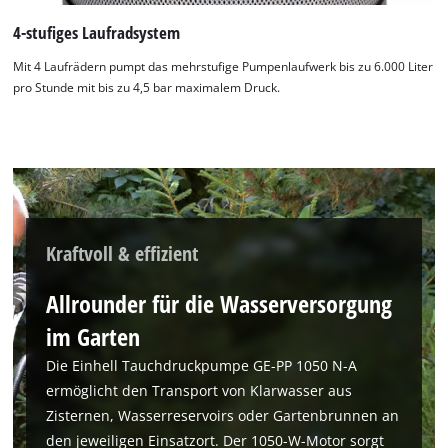
4-stufiges Laufradsystem
Mit 4 Laufrädern pumpt das mehrstufige Pumpenlaufwerk bis zu 6.000 Liter
pro Stunde mit bis zu 4,5 bar maximalem Druck.
Kraftvoll & effizient
Wir benötigen deine Zustimmung, um
Google Maps laden zu können!
Allrounder für die Wasserversorgung
This content is not permitted to load due
im Garten
to trackers that are not disclosed to the
visitor. The website owner needs to setup
Die Einhell Tauchdruckpumpe GE-PP 1050 N-A
the site with their CMP to add this content
ermöglicht den Transport von Klarwasser aus
to the list of technologies used.
Zisternen, Wasserreservoirs oder Gartenbrunnen an
Powered by
Usercentrics Consent
den jeweiligen Einsatzort. Der 1050-W-Motor sorgt