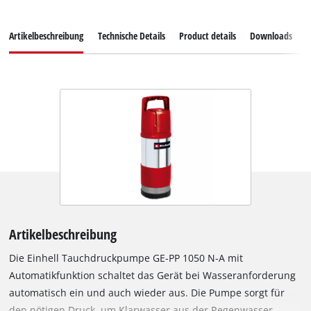
Artikelbeschreibung
Technische Details
Product details
Downloads
E
Artikelbeschreibung
Die Einhell Tauchdruckpumpe GE-PP 1050 N-A mit
Automatikfunktion schaltet das Gerät bei Wasseranforderung
automatisch ein und auch wieder aus. Die Pumpe sorgt für
den nötigen Druck, um Klarwasser aus der Regenwasser-