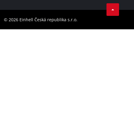
Facebook
Compliance
YouТube
Barrierefreiheits-Erklärung
© 2026 Einhell Česká republika s.r.o.
Instagram