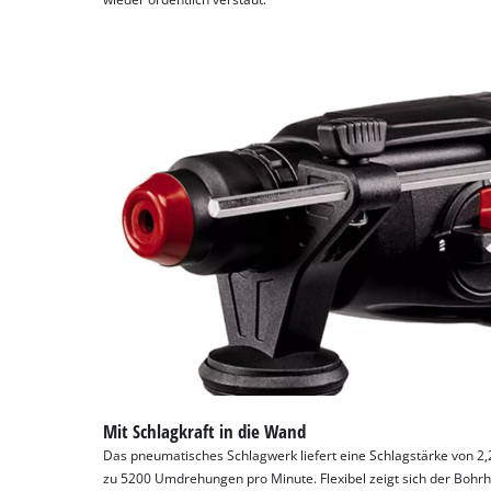
Powered
by
Usercentrics
Consent
Management
Platform
Mit Schlagkraft in die Wand
Das pneumatisches Schlagwerk liefert eine Schlagstärke von 2,2
zu 5200 Umdrehungen pro Minute. Flexibel zeigt sich der Bohr