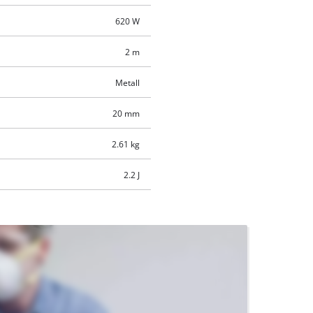
620 W
2 m
Metall
20 mm
2.61 kg
2.2 J