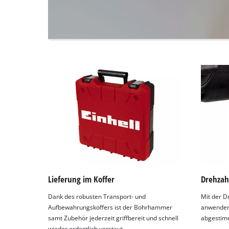
The
website
owner
needs
to
setup
the
site
with
their
CMP
to
add
this
content
to
the
Lieferung im Koffer
Drehzah
list
Dank des robusten Transport- und
Mit der D
of
Aufbewahrungskoffers ist der Bohrhammer
anwenderf
technologies
samt Zubehör jederzeit griffbereit und schnell
abgestimm
used.
wieder ordentlich verstaut.