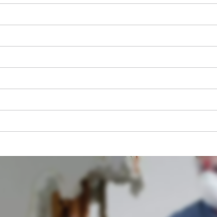
Wir benötigen deine Zustimmung, um
Google Maps laden zu können!
This content is not permitted to load due
to trackers that are not disclosed to the