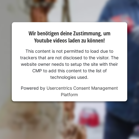
visitor. The website owner needs to setup
the site with their CMP to add this content
to the list of technologies used.
Powered by
Usercentrics Consent
Wir benötigen deine Zustimmung, um
Management Platform
Youtube videos laden zu können!
This content is not permitted to load due to
trackers that are not disclosed to the visitor. The
website owner needs to setup the site with their
CMP to add this content to the list of
technologies used.
Powered by
Usercentrics Consent Management
Platform