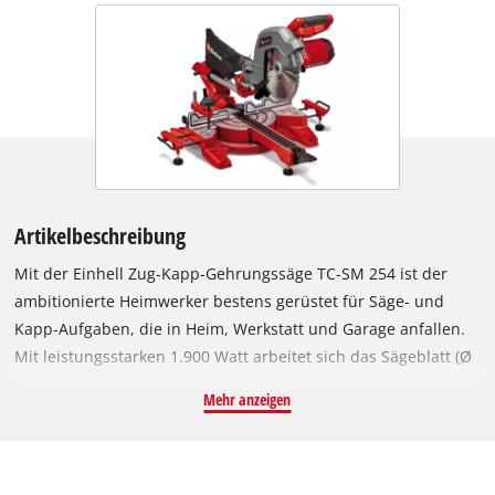
Artikelbeschreibung
Mit der Einhell Zug-Kapp-Gehrungssäge TC-SM 254 ist der
ambitionierte Heimwerker bestens gerüstet für Säge- und
Kapp-Aufgaben, die in Heim, Werkstatt und Garage anfallen.
Mit leistungsstarken 1.900 Watt arbeitet sich das Sägeblatt (Ø
254 mm außen x ø 30 mm innen) durch das Material. Dabei
Mehr anzeigen
hat die stabile Säge eine leichtgängige Zugfunktion für breite
Werkstücke. Die präzise Winkeleinstellung am Drehtisch
erleichtert gelungene Schrägschnitte. Für die
gebräuchlichsten Winkel bei Do-It-Yourself-Arbeiten sind im