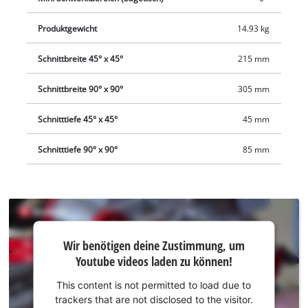
einen Durchmesser von 36 mm, alternativ kann der
beiliegende Staubfangsack verwendet werden.
Produktgewicht
14.93 kg
Schnittbreite 45° x 45°
215 mm
Schnittbreite 90° x 90°
305 mm
Schnitttiefe 45° x 45°
45 mm
Schnitttiefe 90° x 90°
85 mm
Wir
Wir benötigen deine Zustimmung, um
benötigen
Youtube videos laden zu können!
deine
Zustimmung,
This content is not permitted to load due to
um Youtube
trackers that are not disclosed to the visitor.