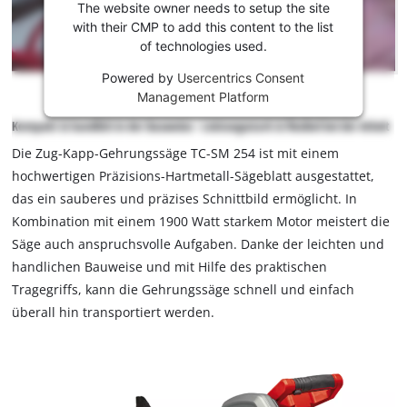
laden zu
The website owner needs to setup the site
können!
with their CMP to add this content to the list
of technologies used.
This
Powered by
Usercentrics Consent
content
Management Platform
is
not
Kompakt & handlich in der Bauweise - Leistungsstark & flexibel bei der Arbeit
permitted
Die Zug-Kapp-Gehrungssäge TC-SM 254 ist mit einem
to
load
hochwertigen Präzisions-Hartmetall-Sägeblatt ausgestattet,
due
das ein sauberes und präzises Schnittbild ermöglicht. In
to
Kombination mit einem 1900 Watt starkem Motor meistert die
trackers
Säge auch anspruchsvolle Aufgaben. Danke der leichten und
that
handlichen Bauweise und mit Hilfe des praktischen
are
Tragegriffs, kann die Gehrungssäge schnell und einfach
not
disclosed
überall hin transportiert werden.
to
the
visitor.
The
website