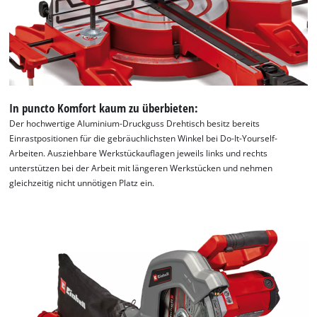
visitor. The website owner needs to setup
the site with their CMP to add this content
to the list of technologies used.
Powered by
Usercentrics Consent
Management Platform
In puncto Komfort kaum zu überbieten:
Der hochwertige Aluminium-Druckguss Drehtisch besitz bereits
Einrastpositionen für die gebräuchlichsten Winkel bei Do-It-Yourself-
Arbeiten. Ausziehbare Werkstückauflagen jeweils links und rechts
unterstützen bei der Arbeit mit längeren Werkstücken und nehmen
gleichzeitig nicht unnötigen Platz ein.