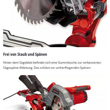
by
Usercentrics
Consent
Management
Platform
Frei von Staub und Spänen
Hinter dem Sägeblatt befindet sich eine Gummilasche zur verbesserten
Sägespäne-Ableitung. Das schützt vor umherfliegenden Spänen.