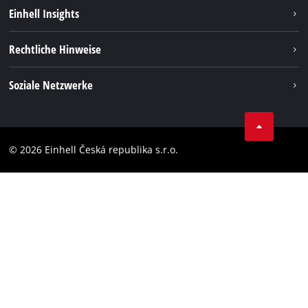
Nachhaltigkeit
Einhell Insights
Services
Karriere
Rechtliche Hinweise
Akkusystem
Einhell weltweit
Impressum
Soziale Netzwerke
Datenschutz
Facebook
Compliance
YouТube
Barrierefreiheits-Erklärung
© 2026 Einhell Česká republika s.r.o.
Instagram