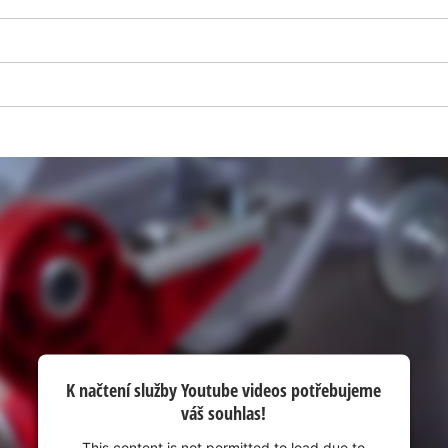
visitor. The website owner needs to setup
the site with their CMP to add this content
to the list of technologies used.
Powered by
Usercentrics Consent
Management Platform
K načtení služby Youtube videos potřebujeme
váš souhlas!
This content is not permitted to load due to