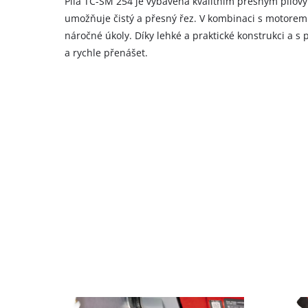
Pila TC-SM 254 je vybavena kvalitním přesným pilov
CMP
umožňuje čistý a přesný řez. V kombinaci s motorem
to
add
náročné úkoly. Díky lehké a praktické konstrukci a s
this
a rychle přenášet.
content
to
the
list
of
technologies
used.
Powered
by
Usercentrics
Consent
Management
Platform