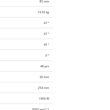
85 mm
14.93 kg
47 °
47 °
45 °
0 °
48 pcs
30 mm
254 mm
1900 W
5000 min^-1