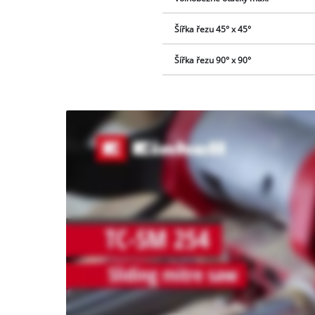
Šířka řezu 45° x 45°
Šířka řezu 90° x 90°
K načtení
služby
Youtube
potřebujeme
váš souhlas!
This
content
is
not
permitted
to