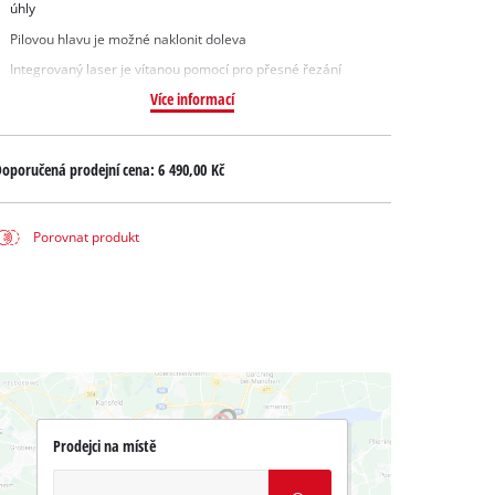
úhly
Pilovou hlavu je možné naklonit doleva
Integrovaný laser je vítanou pomocí pro přesné řezání
Více informací
oporučená prodejní cena:
6 490,00 Kč
Porovnat produkt
Prodejci na místě