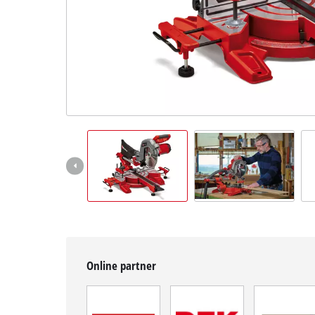
čeština
CS
čeština
English
Deutsch
Online partner