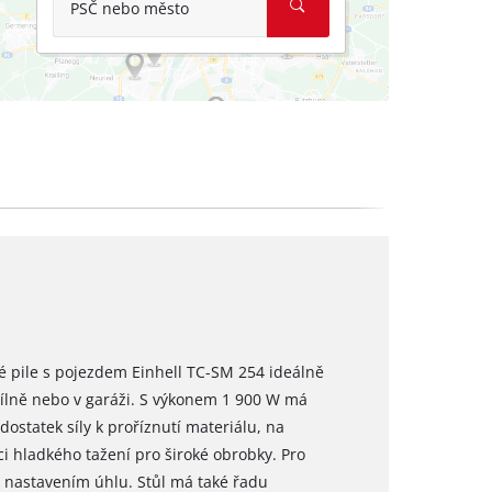
PSČ nebo město
é pile s pojezdem Einhell TC-SM 254 ideálně
ílně nebo v garáži. S výkonem 1 900 W má
dostatek síly k proříznutí materiálu, na
ci hladkého tažení pro široké obrobky. Pro
 nastavením úhlu. Stůl má také řadu