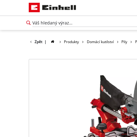
Zpět
|
Produkty
Domácí kutilství
Pily
P