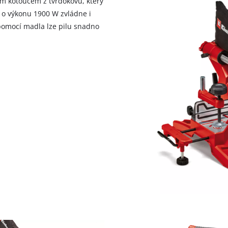
ým kotoučem z tvrdokovu, který
 o výkonu 1900 W zvládne i
 pomocí madla lze pilu snadno