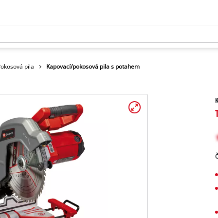
okosová pila
Kapovací/pokosová pila s potahem
K
Č