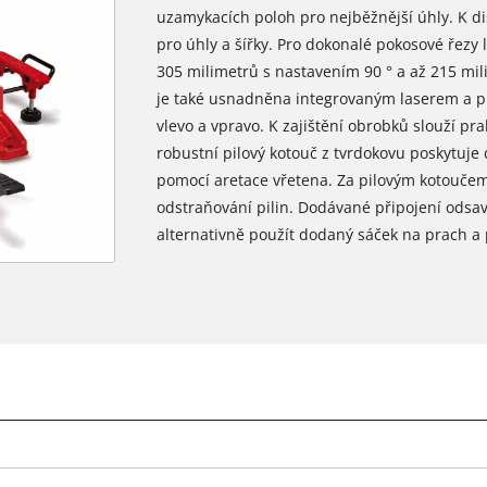
uzamykacích poloh pro nejběžnější úhly. K di
pro úhly a šířky. Pro dokonalé pokosové řezy l
305 milimetrů s nastavením 90 ° a až 215 mili
je také usnadněna integrovaným laserem a p
vlevo a vpravo. K zajištění obrobků slouží prak
robustní pilový kotouč z tvrdokovu poskytuje 
pomocí aretace vřetena. Za pilovým kotoučem
odstraňování pilin. Dodávané připojení odsa
alternativně použít dodaný sáček na prach a p