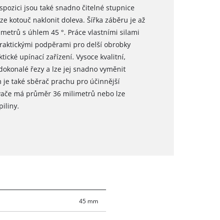
spozici jsou také snadno čitelné stupnice
ze kotouč naklonit doleva. Šířka záběru je až
metrů s úhlem 45 °. Práce vlastními silami
raktickými podpěrami pro delší obrobky
tické upínací zařízení. Vysoce kvalitní,
dokonalé řezy a lze jej snadno vyměnit
 je také sběrač prachu pro účinnější
vače má průměr 36 milimetrů nebo lze
iliny.
45 mm