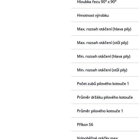
Hloubka řezu 90° x 90°
Hmotnost výrobku
Max. rozsah otáčení (hlava pily)
Max. rozsah otáčení (stůl pily)
Min. rozsah otáčení (hlava pily)
Min. rozsah otáčení (stůl pily)
Počet zubů pilového kotouče 1
Průměr držáku pilového kotouče
Průměr pilového kotouče 1
Příkon S6
Volnoběžné otáčky max.