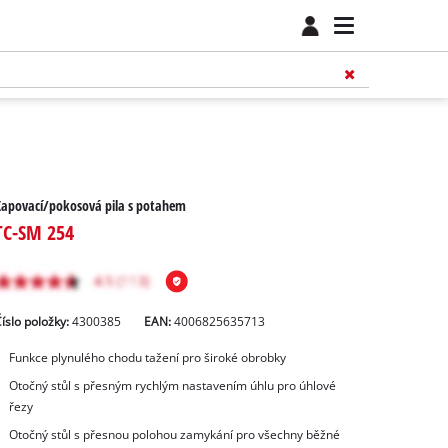
apovací/pokosová pila s potahem
TC-SM 254
íslo položky:
4300385
EAN:
4006825635713
Funkce plynulého chodu tažení pro široké obrobky
Otočný stůl s přesným rychlým nastavením úhlu pro úhlové
řezy
Otočný stůl s přesnou polohou zamykání pro všechny běžné