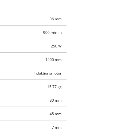
36 mm
900 m/min
250 W
1400 mm
Induktionsmotor
15.77 kg
80 mm
45 mm
7 mm