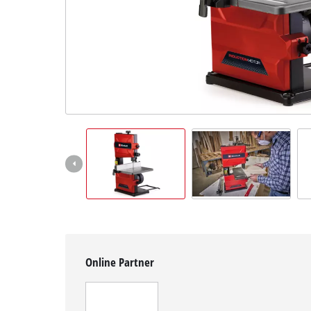
Deutsch
DE
Deutsch
English
čeština
Online Partner