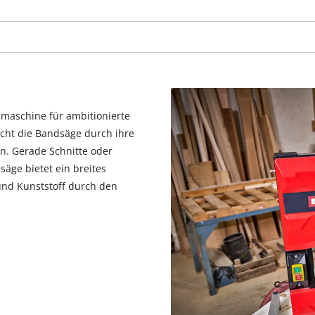
visitor. The website owner needs to setup
the site with their CMP to add this content
to the list of technologies used.
Powered by
Usercentrics Consent
Management Platform
ismaschine für ambitionierte
icht die Bandsäge durch ihre
n. Gerade Schnitte oder
äge bietet ein breites
 und Kunststoff durch den