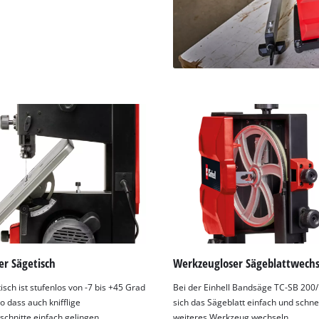
er Sägetisch
Werkzeugloser Sägeblattwechs
sch ist stufenlos von -7 bis +45 Grad
Bei der Einhell Bandsäge TC-SB 200/
o dass auch knifflige
sich das Sägeblatt einfach und schne
chnitte einfach gelingen.
weiteres Werkzeug wechseln.