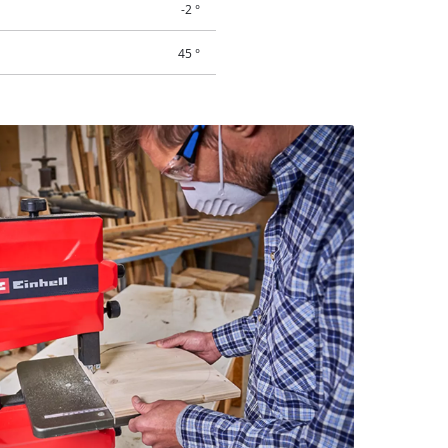
-2 °
45 °