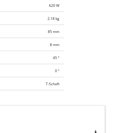
620 W
2.18 kg
85 mm
8 mm
45 °
0 °
T-Schaft