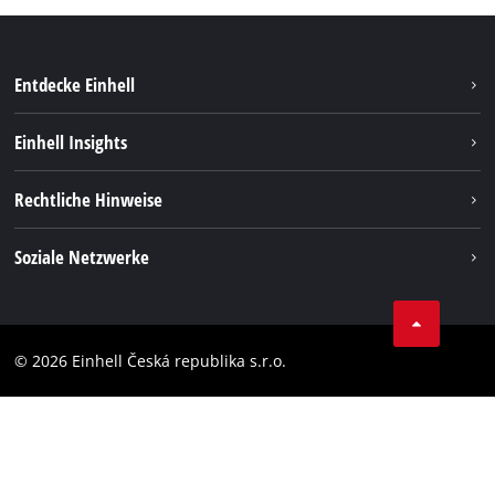
Entdecke Einhell
Nachhaltigkeit
Einhell Insights
Services
Karriere
Rechtliche Hinweise
Akkusystem
Einhell weltweit
Impressum
Soziale Netzwerke
Datenschutz
Facebook
Compliance
YouТube
Barrierefreiheits-Erklärung
© 2026 Einhell Česká republika s.r.o.
Instagram