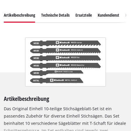
Artikelbeschreibung
Technische Details
Ersatzteile
Kundendienst
Ku
Artikelbeschreibung
Das Original Einhell 10-teilige Stichsägeblatt-Set ist ein
passendes Zubehör für diverse Einhell Stichsägen. Das Set
beinhaltet 10 verschiedene Sägeblätter mit T-Schaft für ideale
Schnittergebnisse. Im Set enthalten sind jeweils zwei