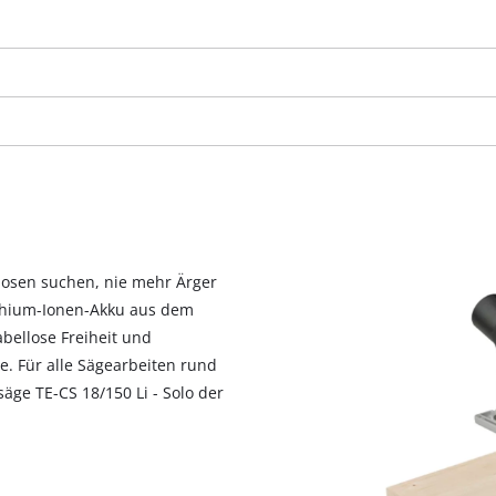
visitor. The website owner needs to setup
the site with their CMP to add this content
to the list of technologies used.
Powered by
Usercentrics Consent
Management Platform
dosen suchen, nie mehr Ärger
ithium-Ionen-Akku aus dem
bellose Freiheit und
e. Für alle Sägearbeiten rund
äge TE-CS 18/150 Li - Solo der