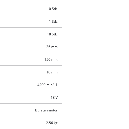
0 Stk.
1 Stk.
18 Stk.
36 mm
150 mm
10 mm
4200 min^-1
18 V
Bürstenmotor
2.56 kg