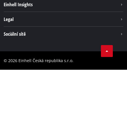
Udržitelnost
Einhell Insights
Servis
Kariéra
Legal
Systém akumulátorů
Einhell celosvětově
Tiráž
Sociální sítě
Ochrana osobních údajů
Facebook
Dodržování předpisů
YouТube
Prohlášení o přístupnosti
© 2026 Einhell Česká republika s.r.o.
Instagram