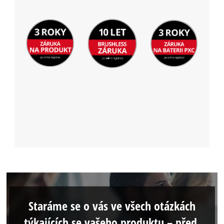
Staráme se o vás ve všech otázkách
týkajících se vašeho produktu – před,