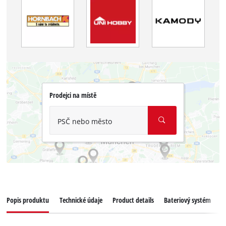
Prodejci na místě
PSČ nebo město
Popis produktu
Technické údaje
Product details
Bateriový systém
K