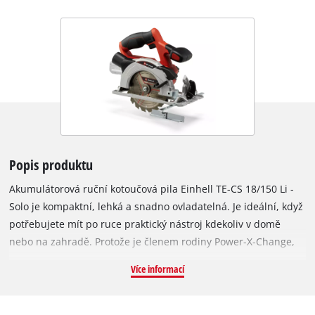
Popis produktu
Akumulátorová ruční kotoučová pila Einhell TE-CS 18/150 Li -
Solo je kompaktní, lehká a snadno ovladatelná. Je ideální, když
potřebujete mít po ruce praktický nástroj kdekoliv v domě
nebo na zahradě. Protože je členem rodiny Power-X-Change,
můžete ji vzít kamkoliv, kde je potřeba pracovat. Stejné
Více informací
výkonné akumulátory pasují do všech nástrojů systému Power
X-Change. Hloubku řezu a úhel naklonění lze nastavit rychle a
snadno bez použití nářadí. Díky aretaci vřetena je výměna