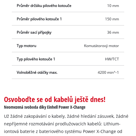
Průměr držáku pilového kotouče
10 mm
Průměr pilového kotouče 1
150 mm
Průměr sací přípojky
36 mm
Typ motoru
Komutátorový motor
Typ pilového kotouče 1
HW/TCT
Volnoběžné otáčky max.
4200 min^-1
Osvoboďte se od kabelů ještě dnes!
Neomezená svoboda díky Einhell Power X-Change
Už žádné zakopávání o kabely, žádné hledání zásuvek, žádné
nepříjemné rozmotávání prodlužovacích kabelů: Lithium-
iontová baterie z bateriového systému Power X-Change od