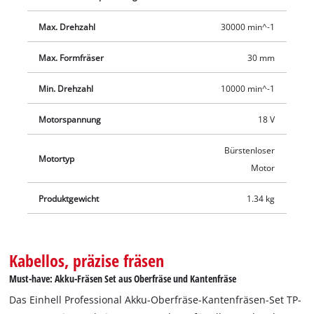
Der Kantenfräsenaufsatz ermöglicht zusätzlich das Anfasen
von Kanten. Zum Lieferumfang gehören Parallelanschlag,
Max. Drehzahl
30000 min^-1
Zirkelspitze, Kopierhülse, Montagewerkzeug ebenso wie der
Absaugadapter, passend für Einhell Nass-/Trockensauger,
Max. Formfräser
30 mm
und die Aufbewahrungstasche für einen sauberen und
sicheren Transport. Die Lieferung erfolgt ohne Akku und ohne
Min. Drehzahl
10000 min^-1
Ladegerät. Diese sind separat erhältlich, zum Beispiel als
Motorspannung
18 V
praktisches PXC Starter-Set.
Bürstenloser
Motortyp
Motor
Produktgewicht
1.34 kg
Kabellos, präzise fräsen
Must-have: Akku-Fräsen Set aus Oberfräse und Kantenfräse
Das Einhell Professional Akku-Oberfräse-Kantenfräsen-Set TP-