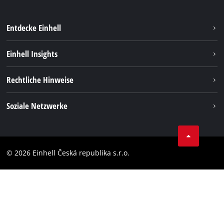
Entdecke Einhell
Nachhaltigkeit
Einhell Insights
Services
Karriere
Rechtliche Hinweise
Akkusystem
Einhell weltweit
Impressum
Soziale Netzwerke
Datenschutz
Facebook
Compliance
YouТube
Barrierefreiheits-Erklärung
© 2026 Einhell Česká republika s.r.o.
Instagram