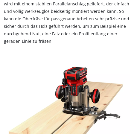
wird mit einem stabilen Parallelanschlag geliefert, der einfach
und völlig werkzeuglos beidseitig montiert werden kann. So
kann die Oberfräse für passgenaue Arbeiten sehr präzise und
sicher durch das Holz geführt werden, um zum Beispiel eine
durchgehend Nut, eine Falz oder ein Profil entlang einer
geraden Linie zu fräsen.
Wir benötigen deine Zustimmung, um
Google Maps laden zu können!
This content is not permitted to load due
to trackers that are not disclosed to the
visitor. The website owner needs to setup
the site with their CMP to add this content
to the list of technologies used.
Powered by
Usercentrics Consent
Management Platform