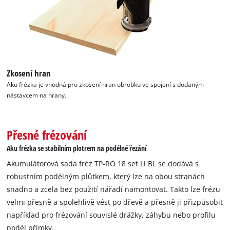
Zkosení hran
Aku frézka je vhodná pro zkosení hran obrobku ve spojení s dodaným
nástavcem na hrany.
Přesné frézování
Aku frézka se stabilním plotrem na podélné řezání
Akumulátorová sada fréz TP-RO 18 set Li BL se dodává s
robustním podélným plůtkem, který lze na obou stranách
snadno a zcela bez použití nářadí namontovat. Takto lze frézu
velmi přesně a spolehlivě vést po dřevě a přesně ji přizpůsobit
například pro frézování souvislé drážky, záhybu nebo profilu
podél přímky.