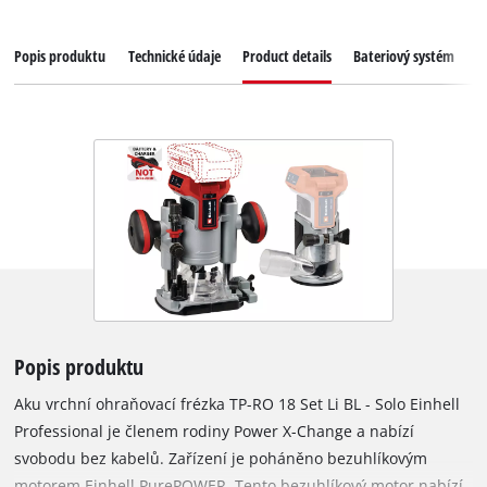
Popis produktu
Technické údaje
Product details
Bateriový systém
K
Popis produktu
Aku vrchní ohraňovací frézka TP-RO 18 Set Li BL - Solo Einhell
Professional je členem rodiny Power X-Change a nabízí
svobodu bez kabelů. Zařízení je poháněno bezuhlíkovým
motorem Einhell PurePOWER. Tento bezuhlíkový motor nabízí