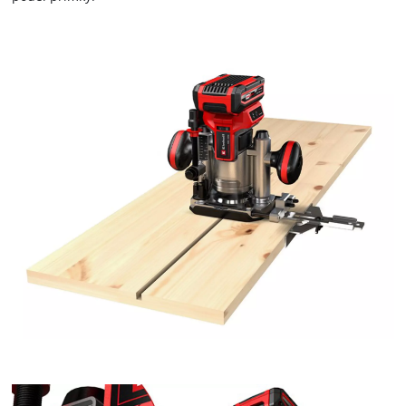
K načtení služby Google Maps
potřebujeme váš souhlas!
This content is not permitted to load due
to trackers that are not disclosed to the
visitor. The website owner needs to setup
the site with their CMP to add this content
to the list of technologies used.
Powered by
Usercentrics Consent
Management Platform