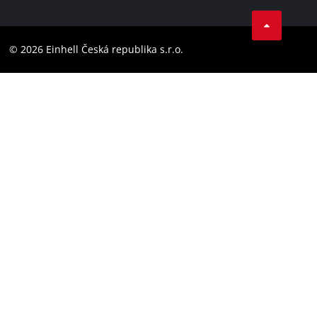
Facebook
Dodržování předpisů
YouТube
Prohlášení o přístupnosti
© 2026 Einhell Česká republika s.r.o.
Instagram