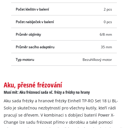
samostatně, například jako praktický Starter-Kit.
Počet kleštin v balení
2 pcs
Počet nabíječek v balení
0 pcs
Průměr objímky
6/8 mm
Průměr sacího adaptéru
35 mm
Typ motoru
Bezuhlíkový motor
Aku, přesné frézování
Musí mít: Aku frézovací sada vč. frézy a frézky na hrany
Aku sada frézky a hranové frézky Einhell TP-RO Set 18 Li BL-
Solo je skutečnou nezbytností pro všechny kutily, kteří rádi
pracují se dřevem. V kombinaci s dobíjecí baterií Power X-
Change lze sadu frézovat přímo v obrobku a také pomocí