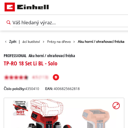
dukty
Zpět
Domácí kutilství
|
Frézy na dřevo
Aku horní / ohraňovací frézka
PROFESSIONAL Aku horní / ohraňovací frézka
TP-RO 18 Set Li BL - Solo
Číslo položky:
4350410
EAN:
4006825662818