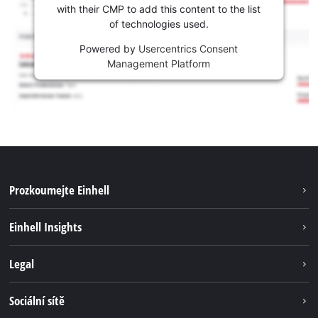
with their CMP to add this content to the list
of technologies used.
Powered by
Usercentrics Consent
Management Platform
Prozkoumejte Einhell
Udržitelnost
Einhell Insights
Servis
Kariéra
Legal
Systém akumulátorů
Einhell celosvětově
Tiráž
Sociální sítě
Ochrana osobních údajů