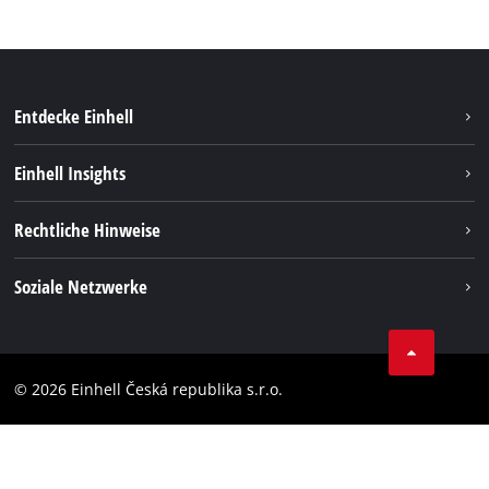
Entdecke Einhell
Nachhaltigkeit
Einhell Insights
Services
Karriere
Rechtliche Hinweise
Akkusystem
Einhell weltweit
Impressum
Soziale Netzwerke
Datenschutz
Facebook
Compliance
YouТube
Barrierefreiheits-Erklärung
© 2026 Einhell Česká republika s.r.o.
Instagram