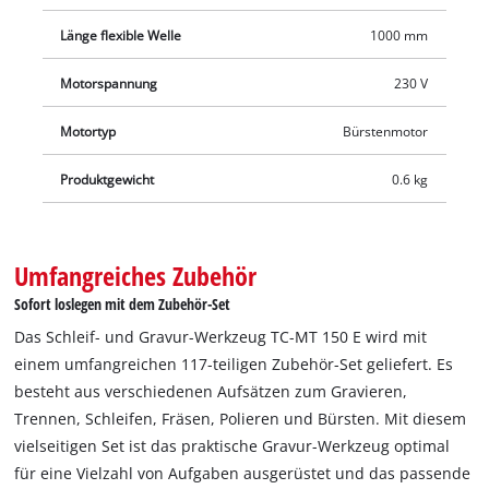
Zubehör-Set mit 117 Teilen, das nahezu grenzenlose
Einsatzmöglichkeiten für unterschiedlichste Aufgaben bietet.
Länge flexible Welle
1000 mm
Motorspannung
230 V
Motortyp
Bürstenmotor
Produktgewicht
0.6 kg
Umfangreiches Zubehör
Sofort loslegen mit dem Zubehör-Set
Das Schleif- und Gravur-Werkzeug TC-MT 150 E wird mit
einem umfangreichen 117-teiligen Zubehör-Set geliefert. Es
besteht aus verschiedenen Aufsätzen zum Gravieren,
Trennen, Schleifen, Fräsen, Polieren und Bürsten. Mit diesem
vielseitigen Set ist das praktische Gravur-Werkzeug optimal
für eine Vielzahl von Aufgaben ausgerüstet und das passende