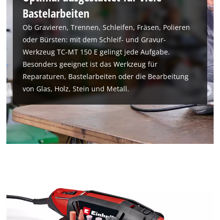
Bastelarbeiten
Ob Gravieren, Trennen, Schleifen, Fräsen, Polieren
oder Bürsten: mit dem Schleif- und Gravur-
Werkzeug TC-MT 150 E gelingt jede Aufgabe.
Besonders geeignet ist das Werkzeug für
Reparaturen, Bastelarbeiten oder die Bearbeitung
von Glas, Holz, Stein und Metall.
Wir benötigen deine Zustimmung, um
Google Maps laden zu können!
This content is not permitted to load due
to trackers that are not disclosed to the
visitor. The website owner needs to setup
the site with their CMP to add this content
to the list of technologies used.
Powered by
Usercentrics Consent