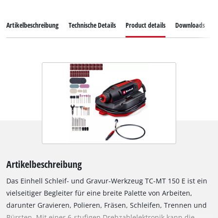
Artikelbeschreibung
Technische Details
Product details
Downloads
Z
Artikelbeschreibung
Das Einhell Schleif- und Gravur-Werkzeug TC-MT 150 E ist ein
vielseitiger Begleiter für eine breite Palette von Arbeiten,
darunter Gravieren, Polieren, Fräsen, Schleifen, Trennen und
Bürsten. Mit einer 6-stufigen Drehzahlelektronik kann die