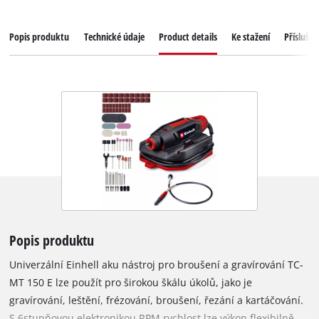
Popis produktu
Technické údaje
Product details
Ke stažení
Příslušen
Popis produktu
Univerzální Einhell aku nástroj pro broušení a gravírování TC-
MT 150 E lze použít pro širokou škálu úkolů, jako je
gravírování, leštění, frézování, broušení, řezání a kartáčování.
S 6stupňovou elektronikou RPM rychlost lze výkon flexibilně