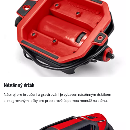
Nástěnný držák
Nástroj pro broušení a gravírování je vybaven nástěnným držákem
s integrovanými očky pro prostorově úspornou montáž na stěnu.