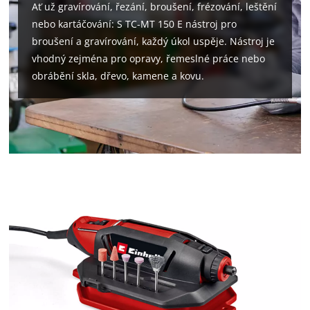
Ať už gravírování, řezání, broušení, frézování, leštění
nebo kartáčování: S TC-MT 150 E nástroj pro
broušení a gravírování, každý úkol uspěje. Nástroj je
vhodný zejména pro opravy, řemeslné práce nebo
obrábění skla, dřevo, kamene a kovu.
K načtení služby Google Maps
potřebujeme váš souhlas!
This content is not permitted to load due
to trackers that are not disclosed to the
visitor. The website owner needs to setup
the site with their CMP to add this content
to the list of technologies used.
Powered by
Usercentrics Consent
Management Platform