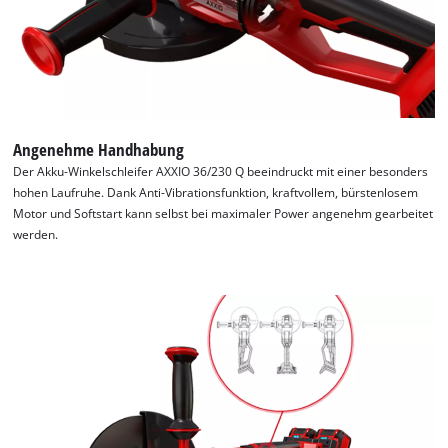
trackers
that
are
not
disclosed
to
the
Angenehme Handhabung
visitor.
Der Akku-Winkelschleifer AXXIO 36/230 Q beeindruckt mit einer besonders
The
hohen Laufruhe. Dank Anti-Vibrationsfunktion, kraftvollem, bürstenlosem
website
Motor und Softstart kann selbst bei maximaler Power angenehm gearbeitet
owner
werden.
needs
to
setup
the
site
with
their
CMP
to
add