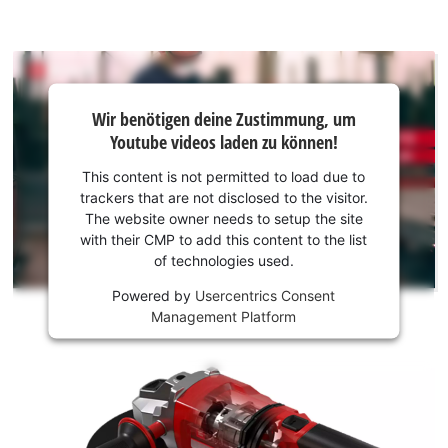
Wir
Wir benötigen deine Zustimmung, um
benötigen
Youtube videos laden zu können!
deine
Zustimmung,
This content is not permitted to load due to
um Youtube
trackers that are not disclosed to the visitor.
laden zu
The website owner needs to setup the site
können!
with their CMP to add this content to the list
of technologies used.
This
Powered by
Usercentrics Consent
content
Management Platform
is
not
permitted
to
load
due
to