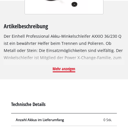
Artikelbeschreibung
Der Einhell Professional Akku-Winkelschleifer AXXIO 36/230 Q
ist ein bewährter Helfer beim Trennen und Polieren. Ob
Metall oder Stein: Die Einsatzmöglichkeiten sind vielfältig. Der
Winkelschleifer ist Mitglied der Power X-Change-Familie, zum
Betrieb sind 2x 18 V-Batterien notwendig. Angetrieben wird
Mehr anzeigen
das Gerät von dem Einhell PurePOWER Brushless Motor.
Dieser bürstenlose Motor bietet mehr Kraft und eine längere
Laufzeit als herkömmliche Kohlebürsten-Motoren. Nach einer
Online-Registrierung gelten 10 Jahre Garantie auf den
Brushless-Motor. Dank seines leistungsstarken Motors liefert
Technische Details
der Akku-Winkelschleifer die gleiche Leistung wie ein
entsprechendes kabelgebundenes Gerät mit 2200 W. Die
Anzahl Akkus im Lieferumfang
0 Stk.
Schnellspannmutter sorgt für einen schnellen, werkzeuglosen