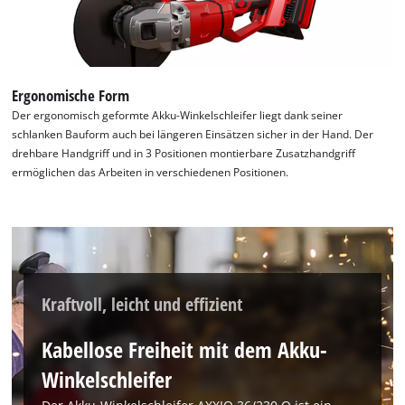
this
content
to
the
list
Ergonomische Form
of
Der ergonomisch geformte Akku-Winkelschleifer liegt dank seiner
technologies
schlanken Bauform auch bei längeren Einsätzen sicher in der Hand. Der
used.
drehbare Handgriff und in 3 Positionen montierbare Zusatzhandgriff
ermöglichen das Arbeiten in verschiedenen Positionen.
Powered
by
Usercentrics
Consent
Management
Platform
Kraftvoll, leicht und effizient
Kabellose Freiheit mit dem Akku-
Winkelschleifer