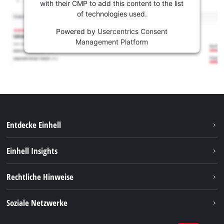
with their CMP to add this content to the list
of technologies used.
Powered by
Usercentrics Consent
Management Platform
Entdecke Einhell
Nachhaltigkeit
Einhell Insights
Services
Karriere
Rechtliche Hinweise
Akkusystem
Einhell weltweit
Impressum
Soziale Netzwerke
Datenschutz
Facebook