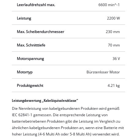
Scheibenwechsel. Der drehbare Haupthandgriff bietet
Leerlaufdrehzahl max.
6600 min^-1
maximale Flexibilität, der Scheibenschutz mit
Schnellverstellung erlaubt flexibles Arbeiten. Für
Leistung
2200 W
vibrationsarmes Arbeiten sorgt die Anti-Vibration-Funktion.
Bequeme Einsätze ermöglicht die schlanke Bauform mit
Max. Scheibendurchmesser
230 mm
ergonomischem Softgrip, der Zusatzhandgriff ist flexibel in 3
Max. Schnitttiefe
70 mm
Positionen montierbar. Dabei bietet der Akku-Winkelschleifer
ein breites Anwendungsspektrum durch die extrem große
Motorspannung
36 V
Trenntiefe von 70 mm. Softstart und Wiederanlaufschutz
sorgen für erhöhte Anwendersicherheit, der Akkuschutz
Motortyp
Bürstenloser Motor
schützt vor Funkenflug und Staub. Das robuste Aluminium-
Getriebegehäuse und der Überlastschutz gewähren
Produktgewicht
4.21 kg
Langlebigkeit. Für optimale Ergebnisse werden 3,0 Ah Akkus
und größer empfohlen. Die Lieferung erfolgt ohne Akku und
Leistungsbewertung „Kabeläquivalenzklasse“
ohne Ladegerät, diese sind im praktischen Starter-Set separat
Die Nennleistung von kabelgebundenen Produkten wird gemäß
IEC 62841-1 gemessen. Die entsprechende Leistung von
erhältlich, sowie ohne Trennscheibe.
batteriebetriebenen Produkten gibt die Leistung im Vergleich zu
ähnlichen kabelgebundenen Produkten an, wenn eine Batterie mit
hoher Leistung (4-6 Multi Ah oder 5-8 Multi Ah) verwendet wird.