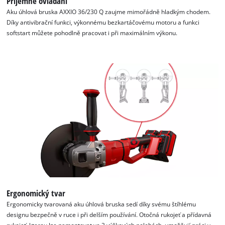
Příjemné ovládání
website
Aku úhlová bruska AXXIO 36/230 Q zaujme mimořádně hladkým chodem.
owner
Díky antivibrační funkci, výkonnému bezkartáčovému motoru a funkci
needs
softstart můžete pohodlně pracovat i při maximálním výkonu.
to
setup
the
site
with
their
CMP
to
add
this
content
to
the
list
of
Ergonomický tvar
technologies
Ergonomicky tvarovaná aku úhlová bruska sedí díky svému štíhlému
used.
designu bezpečně v ruce i při delším používání. Otočná rukojeť a přídavná
Powered