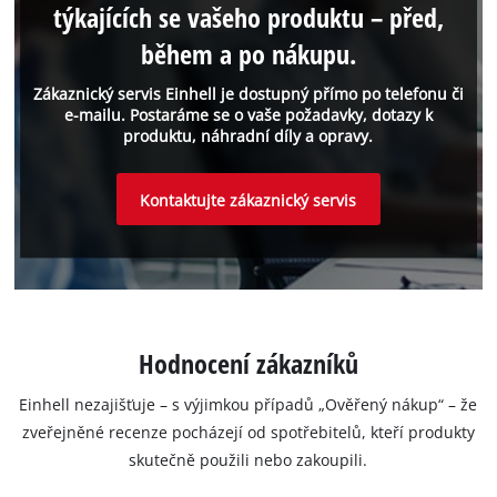
týkajících se vašeho produktu – před,
během a po nákupu.
Zákaznický servis Einhell je dostupný přímo po telefonu či
e-mailu. Postaráme se o vaše požadavky, dotazy k
produktu, náhradní díly a opravy.
Kontaktujte zákaznický servis
Hodnocení zákazníků
Einhell nezajišťuje – s výjimkou případů „Ověřený nákup“ – že
zveřejněné recenze pocházejí od spotřebitelů, kteří produkty
skutečně použili nebo zakoupili.