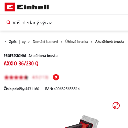
Zpět
Produkty
|
Domácí kutilství
Úhlová bruska
Aku úhlová bruska
PROFESSIONAL Aku úhlová bruska
AXXIO 36/230 Q
Číslo položky:
4431160
EAN:
4006825658514