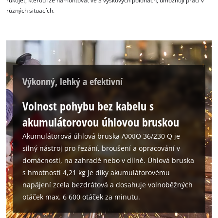
rukojeť, kterou lze namontovat ve 3 výškových polohách, umožňují práci v
by
různých situacích.
Usercentrics
Consent
Management
Platform
Výkonný, lehký a efektivní
Volnost pohybu bez kabelu s
akumulátorovou úhlovou bruskou
Akumulátorová úhlová bruska AXXIO 36/230 Q je
silný nástroj pro řezání, broušení a opracování v
domácnosti, na zahradě nebo v dílně. Úhlová bruska
s hmotností 4,21 kg je díky akumulátorovému
napájení zcela bezdrátová a dosahuje volnoběžných
otáček max. 6 600 otáček za minutu.