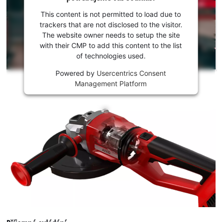
Youtube
potřebujeme
This content is not permitted to load due to
váš souhlas!
trackers that are not disclosed to the visitor.
The website owner needs to setup the site
This
with their CMP to add this content to the list
content
of technologies used.
is
not
Powered by
Usercentrics Consent
permitted
Management Platform
to
load
due
to
trackers
that
are
not
disclosed
to
the
visitor.
The