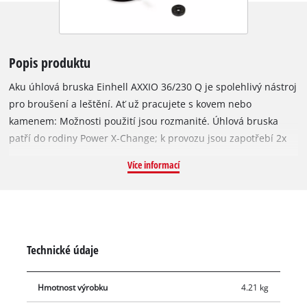
Popis produktu
Aku úhlová bruska Einhell AXXIO 36/230 Q je spolehlivý nástroj
pro broušení a leštění. Ať už pracujete s kovem nebo
kamenem: Možnosti použití jsou rozmanité. Úhlová bruska
patří do rodiny Power X-Change; k provozu jsou zapotřebí 2x
18 V akumulátory. Díky této technologii TWIN-PACK a
Více informací
bezkartáčovému motoru je zaručen vyšší výkon a delší doba
provozu. Rychloupínací matice zajišťuje rychlou výměnu
kotouče bez použití nářadí. Otočná hlavní rukojeť nabízí
maximální flexibilitu, zatímco kryt kotouče s rychlým
nastavením umožňuje flexibilní práci. Anti-vibrační systém
Technické údaje
zajišťuje práci při minimálních vibracích. Štíhlý design s
ergonomickou rukojetí Softgrip umožňuje pohodlné používání,
Hmotnost výrobku
4.21 kg
zatímco přídavnou rukojeť lze flexibilně namontovat ve 3