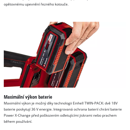
opětovnému upevnění řezného kotouče.
K načtení služby Google Maps
potřebujeme váš souhlas!
This content is not permitted to load due
to trackers that are not disclosed to the
visitor. The website owner needs to setup
the site with their CMP to add this content
to the list of technologies used.
Maximální výkon baterie
Powered by
Usercentrics Consent
Maximální výkon je možný díky technologii Einhell TWIN-PACK: dvě 18V
Management Platform
baterie poskytují 36 V energie. Integrovaná ochrana baterií chrání baterie
Power X-Change před poškozením odletujícími jiskrami nebo prachem
během používání.