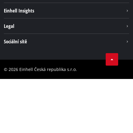
Udržitelnost
Einhell Insights
Servis
Kariéra
Legal
Systém akumulátorů
Einhell celosvětově
Tiráž
Sociální sítě
Ochrana osobních údajů
Facebook
Dodržování předpisů
YouТube
Prohlášení o přístupnosti
© 2026 Einhell Česká republika s.r.o.
Instagram