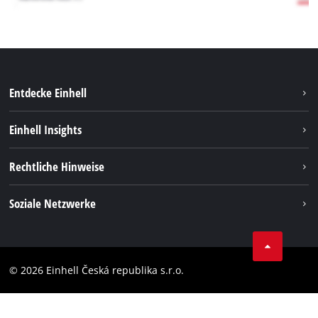
Entdecke Einhell
Nachhaltigkeit
Einhell Insights
Services
Karriere
Rechtliche Hinweise
Akkusystem
Einhell weltweit
Impressum
Soziale Netzwerke
Datenschutz
Facebook
Compliance
YouТube
Barrierefreiheits-Erklärung
© 2026 Einhell Česká republika s.r.o.
Instagram