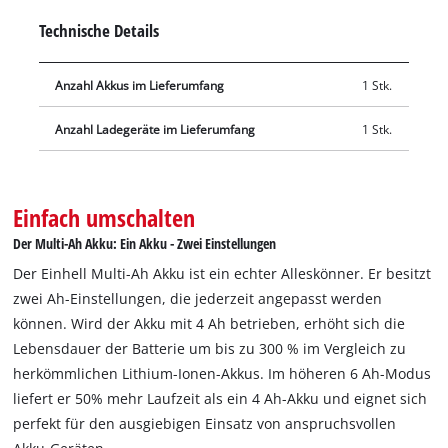
oder im 4-Ah-Modus zur Unterstützung einer längeren
Technische Details
Gesamtlebensdauer betrieben werden. Die Einhell PLUS-
Technologie nutzt Lithium-Ionen-Zellen des Typs 21700, die im
Anzahl Akkus im Lieferumfang
1 Stk.
Vergleich zu den in den PXC Basis-Akkus verbauten Zellen (Typ
18650) bei geringerer Zellanzahl die gleiche Leistung und
Anzahl Ladegeräte im Lieferumfang
1 Stk.
Laufzeit ermöglichen. Das Ergebnis: kompaktere, leichtere
Akkus für effizientes Arbeiten. Zudem widersteht der Akku
dem Memory-Effekt und der batterieüblichen Selbstentladung
Einfach umschalten
für konstante Power. Der 18 V PXC+ 4-6 Ah MULTI kann
außerdem im Twin-Pack benutzt werden. Die innovative Twin-
Der Multi-Ah Akku: Ein Akku - Zwei Einstellungen
Pack Technologie ermöglicht den Tausch der Power X-Change
Der Einhell Multi-Ah Akku ist ein echter Alleskönner. Er besitzt
PXC Akkus untereinander sowie die Kopplung für den 36-V-
zwei Ah-Einstellungen, die jederzeit angepasst werden
Einsatz. Das aktive Batteriemanagementsystem (ABS)
können. Wird der Akku mit 4 Ah betrieben, erhöht sich die
überwacht mithilfe des eingesetzten Mikroprozessors stetig
Lebensdauer der Batterie um bis zu 300 % im Vergleich zu
die Parameter des Akkus. Dadurch sorgt es für höchste
herkömmlichen Lithium-Ionen-Akkus. Im höheren 6 Ah-Modus
Sicherheit, optimale Geräteperformance, maximale Laufzeit
liefert er 50% mehr Laufzeit als ein 4 Ah-Akku und eignet sich
und maximale Lebensdauer. Der Power X-Change
perfekt für den ausgiebigen Einsatz von anspruchsvollen
Boostcharger 6 A ist eines der schnellen Ladegeräte des