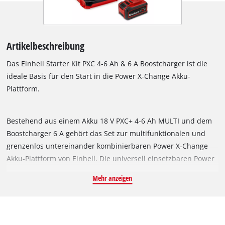
Artikelbeschreibung
Das Einhell Starter Kit PXC 4-6 Ah & 6 A Boostcharger ist die
ideale Basis für den Start in die Power X-Change Akku-
Plattform.
Bestehend aus einem Akku 18 V PXC+ 4-6 Ah MULTI und dem
Boostcharger 6 A gehört das Set zur multifunktionalen und
grenzenlos untereinander kombinierbaren Power X-Change
Akku-Plattform von Einhell. Die universell einsetzbaren Power
X-Change-Akkus versorgen alle Akkugeräte des gesamten
Mehr anzeigen
Systems im Garten- und Werkstattbereich mit Kraft und
Ausdauer. Auch die Ladegeräte der Reihe sind universell für
alle PXC Akkus verwendbar. Dank der MULTI-Ah-Technologie
kann der Akku wahlweise im 6-Ah-Modus für längere Laufzeit