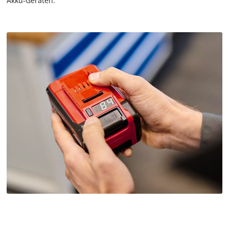
Akku-Geräten.
Power X-Change Systems. Durch einen zuschaltbaren
Boostmodus lassen sich die Ladezeiten für diese Akkus
verkürzen. 50 % schnellere Ladezeiten und demnach ständige
Verfügbarkeit von geladenen PXC Akkus werden durch den
Boostmodus ermöglicht. Der Akku ist innerhalb von 60
Minuten voll aufgeladen. Power X-Change Geräte und
Werkzeuge sind dadurch schnell wieder einsatzbereit. Für
den optimalen Ladevorgang und höchste Sicherheit wird der
Akku vom intelligenten Lademanagement ständig überwacht.
Alle aktuellen Informationen werden über die 6-fache
Zustands-LED-Anzeige bereitgestellt. Mithilfe der
Aufhängeösen kann das Ladegerät einfach an der Wand
montiert werden und benötigt wenig Platz.