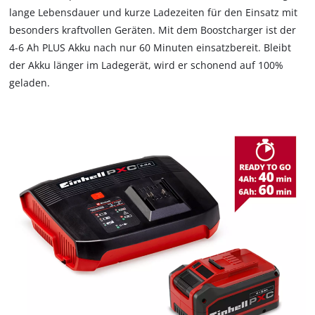
Wir benötigen deine Zustimmung, um
lange Lebensdauer und kurze Ladezeiten für den Einsatz mit
Google Maps laden zu können!
besonders kraftvollen Geräten. Mit dem Boostcharger ist der
This content is not permitted to load due
4-6 Ah PLUS Akku nach nur 60 Minuten einsatzbereit. Bleibt
to trackers that are not disclosed to the
der Akku länger im Ladegerät, wird er schonend auf 100%
visitor. The website owner needs to setup
geladen.
the site with their CMP to add this content
to the list of technologies used.
Powered by
Usercentrics Consent
Management Platform