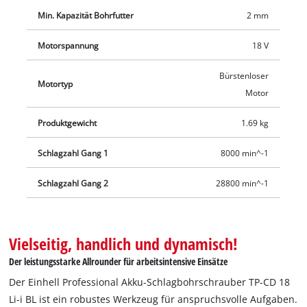
Arbeitsbereich. Der Lieferumfang enthält zwei 2,0 Ah PXC
Min. Kapazität Bohrfutter
2 mm
Lithium Ionen-Akku der Power X-Change-Serie sowie ein
Schnellladegerät. Die Lieferung erfolgt im praktischen
Motorspannung
18 V
Transport- und Aufbewahrungskoffer.
Bürstenloser
Motortyp
Motor
Produktgewicht
1.69 kg
Schlagzahl Gang 1
8000 min^-1
Schlagzahl Gang 2
28800 min^-1
Vielseitig, handlich und dynamisch!
Der leistungsstarke Allrounder für arbeitsintensive Einsätze
Der Einhell Professional Akku-Schlagbohrschrauber TP-CD 18
Li-i BL ist ein robustes Werkzeug für anspruchsvolle Aufgaben.