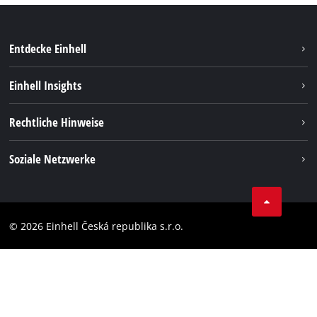
Entdecke Einhell
Nachhaltigkeit
Einhell Insights
Services
Karriere
Rechtliche Hinweise
Akkusystem
Einhell weltweit
Impressum
Soziale Netzwerke
Datenschutz
Facebook
Compliance
YouТube
Barrierefreiheits-Erklärung
© 2026 Einhell Česká republika s.r.o.
Instagram