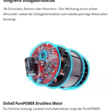
Integrierte Schlagbohrfunktion
Ob Schrauben, Bohren oder Hämmern - Das Werkzeug ist ein echter
Allrounder, wobei die Schlagbohrfunktion auch wiederspenstige Materialien
bezwingt.
Wir benötigen deine Zustimmung, um
Google Maps laden zu können!
This content is not permitted to load due
to trackers that are not disclosed to the
visitor. The website owner needs to setup
the site with their CMP to add this content
to the list of technologies used.
Powered by
Usercentrics Consent
Management Platform
Einhell PurePOWER Brushless Motor
Für höchste Leistung, Laufzeit und Lebensdauer sorgt der PurePOWER