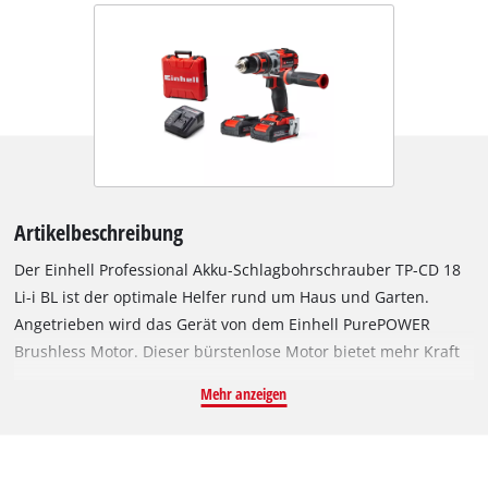
Artikelbeschreibung
Der Einhell Professional Akku-Schlagbohrschrauber TP-CD 18
Li-i BL ist der optimale Helfer rund um Haus und Garten.
Angetrieben wird das Gerät von dem Einhell PurePOWER
Brushless Motor. Dieser bürstenlose Motor bietet mehr Kraft
und eine längere Laufzeit als herkömmliche Kohlebürsten-
Mehr anzeigen
Motoren. Nach einer Online-Registrierung gelten 10 Jahre
Garantie auf den Brushless-Motor. Zudem ist der Akku-
Schlagbohrschrauber ein Mitglied der Power X-Change-
Familie: Ein Akku mit der hochwertigen Lithium-Ionen-